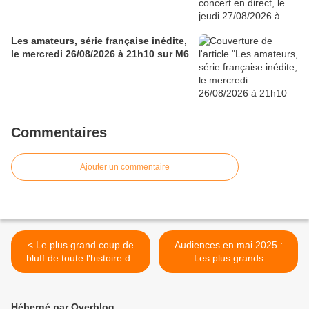
Les amateurs, série française inédite,
le mercredi 26/08/2026 à 21h10 sur M6
Commentaires
Ajouter un commentaire
< Le plus grand coup de
Audiences en mai 2025 :
bluff de toute l'histoire de
Les plus grands
Koh-lanta, annoncé par
événements ont été sur
TF1, pour l’épisode 14 de
France Télévisions >
La revanche des 4 terres,
Hébergé par Overblog