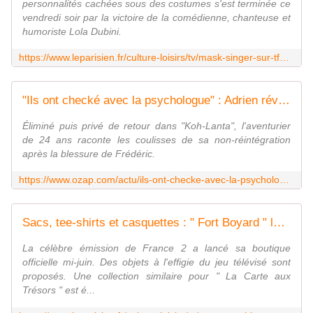
personnalités cachées sous des costumes s'est terminée ce
vendredi soir par la victoire de la comédienne, chanteuse et
humoriste Lola Dubini.
https://www.leparisien.fr/culture-loisirs/tv/mask-singer-sur-tf1-lola-dubini-deguisee-en-girafe-remporte-cette-edition-2025-27-06-2025-SCI32ZCRHNF3BKEXGMP5DSOGLM.php
"Ils ont checké avec la psychologue" : Adrien révèle enfin pourquoi il "n'est pas revenu" dans "Koh-Lanta" 2025
Éliminé puis privé de retour dans "Koh-Lanta", l'aventurier
de 24 ans raconte les coulisses de sa non-réintégration
après la blessure de Frédéric.
https://www.ozap.com/actu/ils-ont-checke-avec-la-psychologue-adrien-revele-enfin-pourquoi-il-nest-pas-revenu-dans-koh-lanta-2025/650610
Sacs, tee-shirts et casquettes : " Fort Boyard " lance sa boutique officielle à l'aube de sa 36e saison
La célèbre émission de France 2 a lancé sa boutique
officielle mi-juin. Des objets à l'effigie du jeu télévisé sont
proposés. Une collection similaire pour " La Carte aux
Trésors " est é...