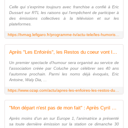
Celle qui s'exprime toujours avec franchise a confié à Eric
Dussart sur RTL les raisons qui l'empêchent de participer à
des émissions collectives à la télévision et sur les
plateformes.
https://tvmag.lefigaro.fr/programme-tv/actu-tele/les-humoristes-se-detestent-entre-eux-anne-roumanoff-revele-pourquoi-elle-ne-fera-jamais-lol-qui-rit-sort-20250629
Après "Les Enfoirés", les Restos du coeur vont lancer pour la première fois un spectacle d'humour
Un premier spectacle d'humour sera organisé au service de
l'association créée par Coluche pour célébrer ses 40 ans
l'automne prochain. Parmi les noms déjà évoqués, Eric
Antoine, Waly Dia, ...
https://www.ozap.com/actu/apres-les-enfoires-les-restos-du-coeur-vont-lancer-pour-la-premiere-fois-un-spectacle-dhumour/650531
"Mon départ n'est pas de mon fait" : Après Cyril Hanouna, Pascale de la Tour du Pin quitte à son tour Europe 1
Après moins d'un an sur Europe 1, l'animatrice a présenté
sa toute dernière émission sur la station ce dimanche 30