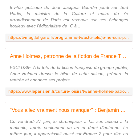
Invitée politique de Jean-Jacques Bourdin jeudi sur Sud
Radio, la ministre de la Culture et maire du 7e
arrondissement de Paris est revenue sur ses échanges
houleux avec l'éditorialiste de "C à...
https://tvmag.lefigaro.fr/programme-tv/actu-tele/je-ne-suis-pas-une-serpilliere-rachida-dati-revient-sur-son-clash-avec-patrick-cohen-20250628
Anne Holmes, patronne de la fiction de France Télévisions : " Notre plate-forme doit être la première chaîne "
EXCLUSIF. À la tête de la fiction française du groupe public,
Anne Holmes dresse le bilan de cette saison, prépare la
rentrée et annonce ses projets.
https://www.leparisien.fr/culture-loisirs/tv/anne-holmes-patronne-de-la-fiction-de-france-televisions-notre-plate-forme-doit-etre-la-premiere-chaine-30-06-2025-WTITN4Q24JG2HGSWR43PUTSIEE.php
"Vous allez vraiment nous manquer" : Benjamin Muller fait ses adieux à "Bonjour !", Bruce Toussaint lui rend hommage sur TF1
Ce vendredi 27 juin, le chroniqueur a fait ses adieux à la
matinale, après seulement un an et demi d'antenne. Le
même jour, il apparaissait aussi sur France 2 pour dire au