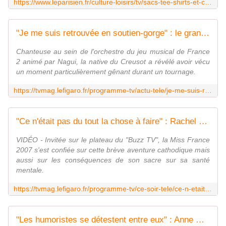
https://www.leparisien.fr/culture-loisirs/tv/sacs-tee-shirts-et-casquettes-fort-boyard-lance-sa-boutique-officielle-a-laube-de-sa-36e-saison-29-06-2025-AQF6YW6MY5BMXCV4LHMNOQOIG4.php
"Je me suis retrouvée en soutien-gorge" : le grand moment de solitude de Magali Ripoll dans "N'oubliez pas les paroles"
Chanteuse au sein de l'orchestre du jeu musical de France
2 animé par Nagui, la native du Creusot a révélé avoir vécu
un moment particulièrement gênant durant un tournage.
https://tvmag.lefigaro.fr/programme-tv/actu-tele/je-me-suis-retrouvee-en-soutien-gorge-le-grand-moment-de-solitude-de-magali-ripoll-dans-n-oubliez-pas-les-paroles-20250628
"Ce n'était pas du tout la chose à faire" : Rachel Legrain-Trapani regrette son passage dans "Secret Story"
VIDÉO - Invitée sur le plateau du "Buzz TV", la Miss France
2007 s'est confiée sur cette brève aventure cathodique mais
aussi sur les conséquences de son sacre sur sa santé
mentale.
https://tvmag.lefigaro.fr/programme-tv/ce-soir-tele/ce-n-etait-pas-du-tout-la-chose-a-faire-rachel-legrain-trapani-regrette-son-passage-dans-secret-story-20250630
"Les humoristes se détestent entre eux" : Anne Roumanoff révèle pourquoi elle ne fera jamais "LOL : qui rit, sort"