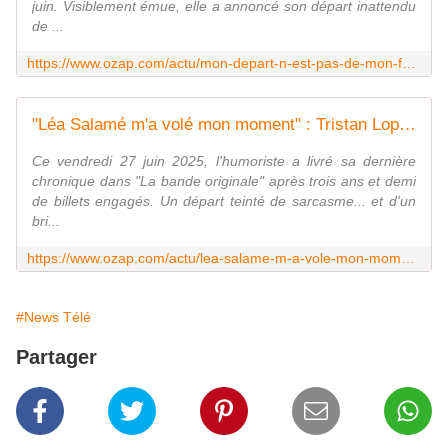
juin. Visiblement émue, elle a annoncé son départ inattendu
de ...
https://www.ozap.com/actu/mon-depart-n-est-pas-de-mon-fait-apres-cyril-hanouna-pascale-de-la-tour-du-pin-quitte-a-son-tour-europe-1/650615
"Léa Salamé m'a volé mon moment" : Tristan Lopin annonce son départ de France Inter après 3 ans et demi
Ce vendredi 27 juin 2025, l'humoriste a livré sa dernière
chronique dans "La bande originale" après trois ans et demi
de billets engagés. Un départ teinté de sarcasme... et d'un
bri...
https://www.ozap.com/actu/lea-salame-m-a-vole-mon-moment-tristan-lopin-annonce-son-depart-de-france-inter-apres-3-ans-et-demi/650589
#News Télé
Partager