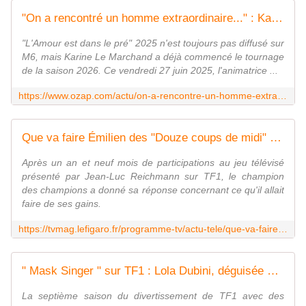
"On a rencontré un homme extraordinaire..." : Karine Le Marchand a déjà tourné le premier portrait de "L'Amour est dans le pré" 2026
"L'Amour est dans le pré" 2025 n'est toujours pas diffusé sur
M6, mais Karine Le Marchand a déjà commencé le tournage
de la saison 2026. Ce vendredi 27 juin 2025, l'animatrice ...
https://www.ozap.com/actu/on-a-rencontre-un-homme-extraordinaire-karine-le-marchand-a-deja-tourne-le-premier-portrait-de-lamour-est-dans-le-pre-2026/650614
Que va faire Émilien des "Douze coups de midi" de ses 2,5 millions d'euros de gains ? Il répond enfin
Après un an et neuf mois de participations au jeu télévisé
présenté par Jean-Luc Reichmann sur TF1, le champion
des champions a donné sa réponse concernant ce qu'il allait
faire de ses gains.
https://tvmag.lefigaro.fr/programme-tv/actu-tele/que-va-faire-emilien-des-douze-coups-de-midi-de-ses-2-5-millions-d-euros-de-gains-il-repond-enfin-20250630
" Mask Singer " sur TF1 : Lola Dubini, déguisée en Girafe, remporte cette édition 2025
La septième saison du divertissement de TF1 avec des