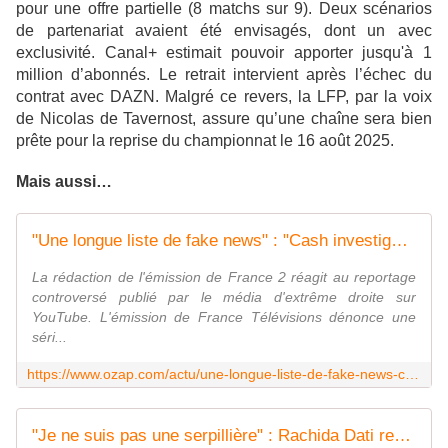
pour une offre partielle (8 matchs sur 9). Deux sc
é
narios
de partenariat avaient
é
t
é
envisag
é
s, dont un avec
exclusivit
é
. Canal+ estimait pouvoir apporter jusqu'
à
1
million d
’
abonn
é
s. Le retrait intervient apr
è
s l
’é
chec du
contrat avec DAZN. Malgr
é
ce revers, la LFP, par la voix
de Nicolas de Tavernost, assure qu’une chaîne sera bien
prête pour la reprise du championnat le 16 août 2025.
Mais aussi…
"Une longue liste de fake news" : "Cash investigation" répond au média d'extrême droite "Frontières" après une "contre-enquête" sur les méthodes d'Élise Lucet
La rédaction de l'émission de France 2 réagit au reportage
controversé publié par le média d'extrême droite sur
YouTube. L'émission de France Télévisions dénonce une
séri...
https://www.ozap.com/actu/une-longue-liste-de-fake-news-cash-investigation-repond-au-media-dextreme-droite-frontieres-apres-une-contre-enquete-sur-les-methodes-delise-lucet/650558
"Je ne suis pas une serpillière" : Rachida Dati revient sur son clash avec Patrick Cohen