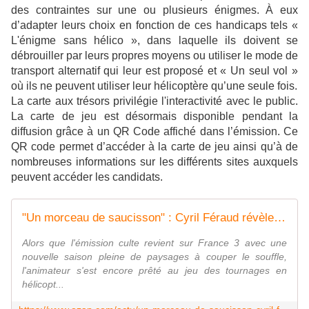
des contraintes sur une ou plusieurs énigmes. À eux
d’adapter leurs choix en fonction de ces handicaps tels «
L'énigme sans hélico », dans laquelle ils doivent se
débrouiller par leurs propres moyens ou utiliser le mode de
transport alternatif qui leur est proposé et « Un seul vol »
où ils ne peuvent utiliser leur hélicoptère qu’une seule fois.
La carte aux trésors privilégie l'interactivité avec le public.
La carte de jeu est désormais disponible pendant la
diffusion grâce à un QR Code affiché dans l’émission. Ce
QR code permet d’accéder à la carte de jeu ainsi qu’à de
nombreuses informations sur les différents sites auxquels
peuvent accéder les candidats.
"Un morceau de saucisson" : Cyril Féraud révèle son étonnant "petit secret" pour ne pas avoir le mal de l'air pendant le tournage de "La Carte aux Trésors" sur France 3
Alors que l'émission culte revient sur France 3 avec une
nouvelle saison pleine de paysages à couper le souffle,
l'animateur s'est encore prêté au jeu des tournages en
hélicopt...