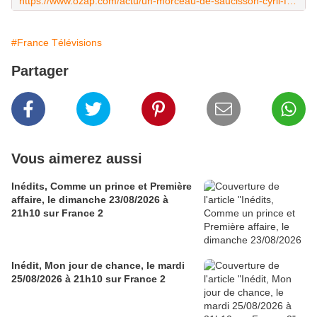
https://www.ozap.com/actu/un-morceau-de-saucisson-cyril-feraud-revele-son-etonnant-petit-secret-pour-ne-pas-avoir-le-mal-de-lair-pendant-le-tournage-de-la-carte-aux-tresors-sur-france-3/649764
#France Télévisions
Partager
Vous aimerez aussi
Inédits, Comme un prince et Première
affaire, le dimanche 23/08/2026 à
21h10 sur France 2
Inédit, Mon jour de chance, le mardi
25/08/2026 à 21h10 sur France 2