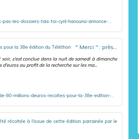
s
"
O
https://www.ozap.com/actu/quand-tu-connais-pas-les-dossiers-tais-toi-cyril-hanouna-annonce-attaquer-manon-aubry-pour-diffamation-apres-ses-propos-contre-c8/647807
n
m
a
r
" Merci " : près de 80 millions d'euros récoltés pour la 38e édition du Téléthon
c
h
 soir, s'est conclue dans la nuit de samedi à dimanche
e
d'euros au profit de la recherche sur les ma...
s
u
r
l
a
https://www.leparisien.fr/societe/merci-pres-de-80-millions-deuros-recoltes-pour-la-38e-edition-du-telethon-01-12-2024-DN7QR72CSNESBNPB73CUQI5YF4.php
t
ê
t
e
Téléth
"
s
C
u