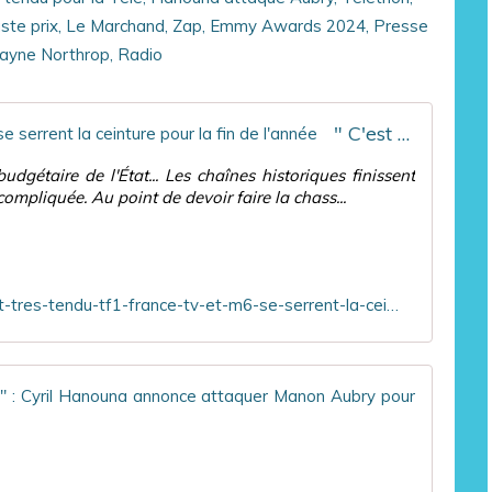
" C'est très tendu " : TF1, France TV et M6 se serrent la ceinture pour la fin de l'année
dgétaire de l'État... Les chaînes historiques finissent
mpliquée. Au point de devoir faire la chass...
https://www.leparisien.fr/culture-loisirs/tv/cest-tres-tendu-tf1-france-tv-et-m6-se-serrent-la-ceinture-pour-la-fin-de-lannee-01-12-2024-Z2IQD7L4CNEMDDOCYYFROGPAI4.php
"Quand
D
a
n