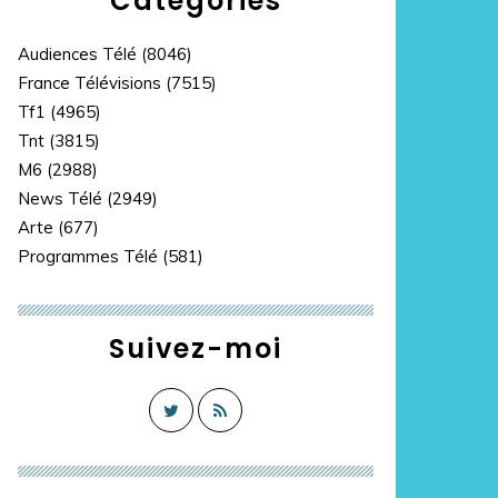
Catégories
Audiences Télé
(8046)
France Télévisions
(7515)
Tf1
(4965)
Tnt
(3815)
M6
(2988)
News Télé
(2949)
Arte
(677)
Programmes Télé
(581)
Suivez-moi
 tu connais pas les dossiers, tais-toi" : Cyril Hano