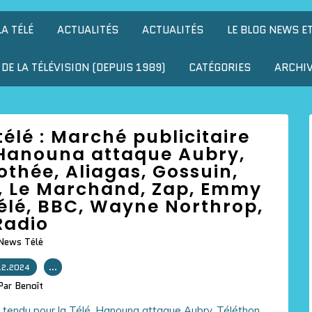
LA TÉLÉ
ACTUALITÉS
ACTUALITÉS
LE BLOG NEWS E
DE LA TÉLÉVISION (DEPUIS 1989)
CATÉGORIES
ARCHI
télé : Marché publicitaire
 Hanouna attaque Aubry,
othée, Aliagas, Gossuin,
x, Le Marchand, Zap, Emmy
élé, BBC, Wayne Northrop,
Radio
News Télé
12.2024
…
Par Benoît