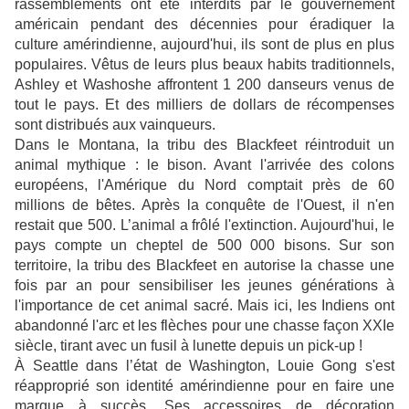
rassemblements ont été interdits par le gouvernement
américain pendant des décennies pour éradiquer la
culture amérindienne, aujourd'hui, ils sont de plus en plus
populaires. Vêtus de leurs plus beaux habits traditionnels,
Ashley et Washoshe affrontent 1 200 danseurs venus de
tout le pays. Et des milliers de dollars de récompenses
sont distribués aux vainqueurs.
Dans le Montana, la tribu des Blackfeet réintroduit un
animal mythique : le bison. Avant l'arrivée des colons
européens, l'Amérique du Nord comptait près de 60
millions de bêtes. Après la conquête de l'Ouest, il n'en
restait que 500. L’animal a frôlé l'extinction. Aujourd'hui, le
pays compte un cheptel de 500 000 bisons. Sur son
territoire, la tribu des Blackfeet en autorise la chasse une
fois par an pour sensibiliser les jeunes générations à
l'importance de cet animal sacré. Mais ici, les Indiens ont
abandonné l'arc et les flèches pour une chasse façon XXIe
siècle, tirant avec un fusil à lunette depuis un pick-up !
À Seattle dans l’état de Washington, Louie Gong s'est
réapproprié son identité amérindienne pour en faire une
marque à succès. Ses accessoires de décoration