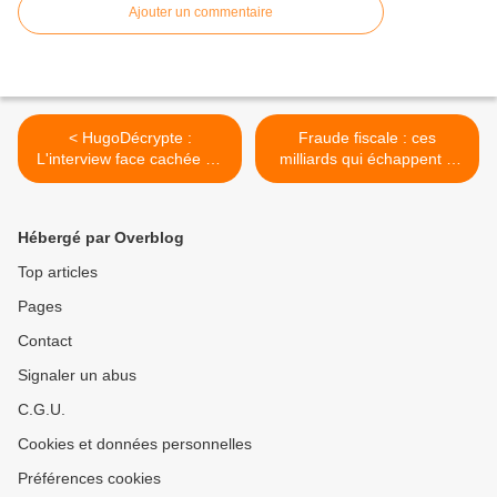
Ajouter un commentaire
< HugoDécrypte :
Fraude fiscale : ces
L'interview face cachée de
milliards qui échappent à
François Civil, ce soir à
l'État... et aux Français, ce
22h40 sur France 2
soir à 21h10 sur M6 dans
Zone Interdite >
Hébergé par Overblog
Top articles
Pages
Contact
Signaler un abus
C.G.U.
Cookies et données personnelles
Préférences cookies