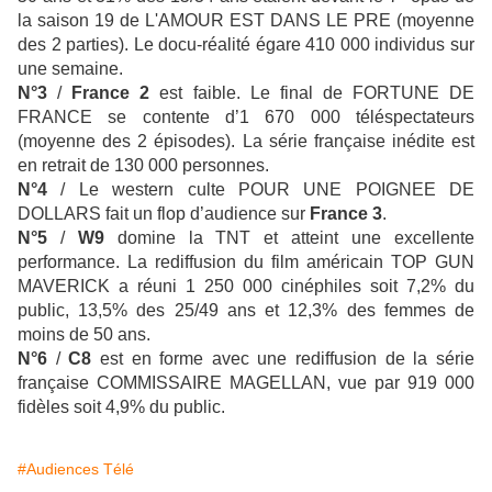
la saison 19 de L'AMOUR EST DANS LE PRE (moyenne
des 2 parties). Le docu-réalité égare 410 000 individus sur
une semaine.
N°3
/
France 2
est faible. Le final de FORTUNE DE
FRANCE se contente d’1 670 000 téléspectateurs
(moyenne des 2 épisodes). La série française inédite est
en retrait de 130 000 personnes.
N°4
/ Le western culte POUR UNE POIGNEE DE
DOLLARS fait un flop d’audience sur
France 3
.
N°5
/
W9
domine la TNT et atteint une excellente
performance. La rediffusion du film américain TOP GUN
MAVERICK a réuni 1 250 000 cinéphiles soit 7,2% du
public, 13,5% des 25/49 ans et 12,3% des femmes de
moins de 50 ans.
N°6
/
C8
est en forme avec une rediffusion de la série
française COMMISSAIRE MAGELLAN, vue par 919 000
fidèles soit 4,9% du public.
#Audiences Télé