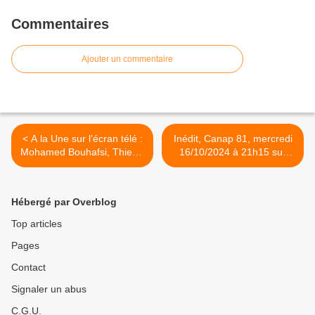
Commentaires
Ajouter un commentaire
< A la Une sur l’écran télé :
Inédit, Canap 81, mercredi
Mohamed Bouhafsi, Thierry
16/10/2024 à 21h15 sur
Ardisson, Philippe Labro,
TMC >
Pascale de La Tour du Pin,
Top chef, Koh Lanta, Star
Hébergé par Overblog
Academy, N'oubliez pas les
paroles, Chacun son tour,
Top articles
Zap, Marwan Berreni
Pages
Contact
Signaler un abus
C.G.U.