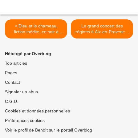
< Dieu et le chameau,
Le grand concert des
fiction inédite, ce soir à
régions à Aix-en-Provence,
20h55 sur Arte
le vendredi 17/05/2024 à
21h10 sur France 3 >
Hébergé par Overblog
Top articles
Pages
Contact
Signaler un abus
C.G.U.
Cookies et données personnelles
Préférences cookies
Voir le profil de Benoît sur le portail Overblog