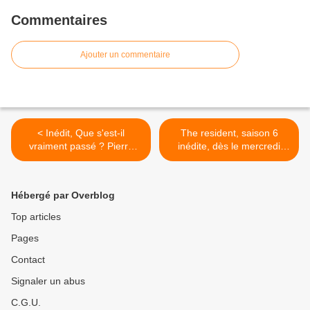
Commentaires
Ajouter un commentaire
< Inédit, Que s'est-il
The resident, saison 6
vraiment passé ? Pierre
inédite, dès le mercredi
Palmade : la descente aux
07/02/2024 à 21h10 sur
enfers, le mercredi
TF1 >
07/02/2024 à 21h05 sur W9
Hébergé par Overblog
Top articles
Pages
Contact
Signaler un abus
C.G.U.