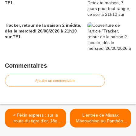
TF1
Tracker, retour de la saison 2 inédite,
dès le mercredi 26/08/2026 à 21h10
sur TF1
Commentaires
Ajouter un commentaire
< Pékin express : sur la
L'entrée de Missak
route du tigre d’or, 18e
Manouchian au Panthéon
saison, étape 3, ce soir à
bien suivie sur Fr2 et
21h10 sur M6
handicape C à vous. Slam,