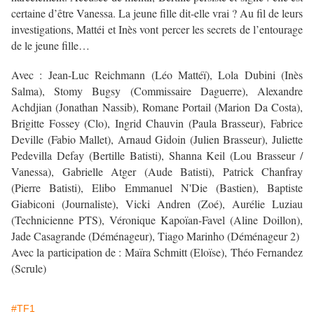
certaine d’être Vanessa. La jeune ﬁlle dit-elle vrai ? Au ﬁl de leurs
investigations, Mattéi et Inès vont percer les secrets de l’entourage
de le jeune ﬁlle…
Avec : Jean-Luc Reichmann (Léo Mattéï), Lola Dubini (Inès
Salma), Stomy Bugsy (Commissaire Daguerre), Alexandre
Achdjian (Jonathan Nassib), Romane Portail (Marion Da Costa),
Brigitte Fossey (Clo), Ingrid Chauvin (Paula Brasseur), Fabrice
Deville (Fabio Mallet), Arnaud Gidoin (Julien Brasseur), Juliette
Pedevilla Defay (Bertille Batisti), Shanna Keil (Lou Brasseur /
Vanessa), Gabrielle Atger (Aude Batisti), Patrick Chanfray
(Pierre Batisti), Elibo Emmanuel N'Die (Bastien), Baptiste
Giabiconi (Journaliste), Vicki Andren (Zoé), Aurélie Luziau
(Technicienne PTS), Véronique Kapoïan-Favel (Aline Doillon),
Jade Casagrande (Déménageur), Tiago Marinho (Déménageur 2)
Avec la participation de : Maïra Schmitt (Eloïse), Théo Fernandez
(Scrule)
#TF1