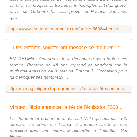
en effet fait bloquer, entre autre, le "Complément d'Enquête"
prévu sur Gabriel Attal, celui prévu sur Rachida Dati ainsi
que...
https://www.jeanmarcmorandini.com/article-560844-colere-a-france-tele-la-direction-decide-de-suspendre-la-diffusion-des-complement-d-enquete-sur-gabriel-attal-rachida-dati-et-alexis-kohler-le-secretaire-general-de-l-elysee.html
" Des enfants soldats ont menacé de me tuer " : Diego Buñuel ("Thalassa") raconte son pire souvenir de voyage
ENTRETIEN - Amoureux de la découverte sous toutes ses
formes, l'homme de 48 ans reprend ce vendredi soir la
mythique émission de la mer de France 3. L'occasion pour
lui d'évoquer ses nombreux ...
https://tvmag.lefigaro.fr/programme-tv/actu-tele/des-enfants-soldats-ont-menace-de-me-tuer-diego-bunuel-thalassa-raconte-son-pire-souvenir-de-voyage-20240126
Vincent Niclo annonce l'arrêt de l'émission "300 choeurs", qu'il présentait en prime sur France 3 alors que le dernier numéro a été diffusé au mois d'octobre dernier
Le chanteur et présentateur Vincent Niclo qui animait "300
choeurs" en prime sur France 3 annonce l'arrêt de son
émission dans une interview accordée à Télécâble Sat
Hebdo....