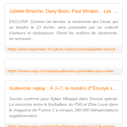
Juliette Binoche, Dany Boon, Paul Mirabel... Les César optent de nouveau pour une présentation collégiale
EXCLUSIF. Comme l'an dernier, la cérémonie des César, qui
se tiendra le 23 février, sera présentée par un collectif
d'acteurs et réalisateurs. Parmi les maîtres de cérémonie,
on retrouver...
https://www.leparisien.fr/culture-loisirs/cinema/juliette-binoche-dany-boon-paul-mirabel-les-cesar-optent-de-nouveau-pour-une-presentation-collegiale-25-01-2024-R6PCDW54QFA23BHBJRL3WBF64Y.php
https://www.ozap.com/actu/audiences-quel-bilan-pour-riviere-perdue-la-serie-policiere-avec-barbara-cabrita-et-nicolas-gob-sur-tf1/642237
Audiences replay : À J+7, le numéro d'"Envoyé spécial" avec Kylian Mbappé dépasse les 3 millions de téléspectateurs
Succès confirmé pour Kylian Mbappé dans Envoyé spécial.
La rencontre entre le footballeur du PSG et Elise Lucet dans
le magazine de France 2 a conquis 260.000 téléspectateurs
supplémentaire...
https://www.ozap.com/actu/audiences-replay-a-j-7-le-numero-d-envoye-special-avec-kylian-mbappe-depasse-les-3-millions-de-telespectateurs/642250