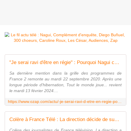
"Je serai ravi d'être en régie" : Pourquoi Nagui cède à Julia Vignali l'animation de "Tout le monde joue...", de retour après 3 ans et demi d'absence sur France 2
Sa dernière mention dans la grille des programmes de
France 2 remonte au mardi 22 septembre 2020. Après une
longue période d'hibernation, Tout le monde joue... revient
le mardi 13 février 2024....
https://www.ozap.com/actu/-je-serai-ravi-d-etre-en-regie-pourquoi-nagui-cede-a-julia-vignali-l-animation-de-tout-le-monde-joue-de-retour-apres-3-ans-et-demi-d-absence-sur-france-2/642204
Colère à France Télé : La direction décide de suspendre la diffusion des "Complément d'Enquête" sur Gabriel Attal, Rachida Dati et Alexis Kohler, le secrétaire général de l'Elysée
Colère des journalistes de France télévision. La direction a