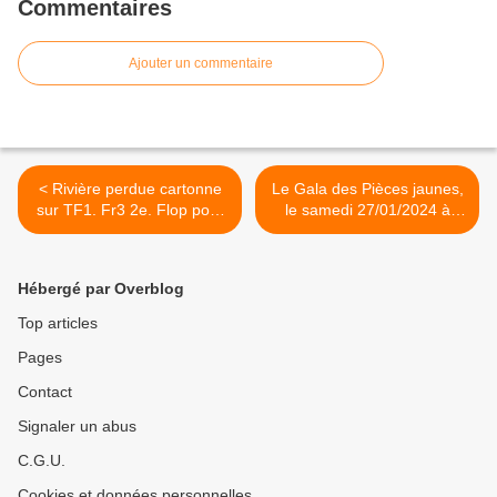
Commentaires
Ajouter un commentaire
< Rivière perdue cartonne
Le Gala des Pièces jaunes,
sur TF1. Fr3 2e. Flop pour
le samedi 27/01/2024 à
Cash Investigation et
21h10 sur France 2 >
Indiana Jones. C8 leader
TNT, le 25/01/24
Hébergé par Overblog
Top articles
Pages
Contact
Signaler un abus
C.G.U.
Cookies et données personnelles