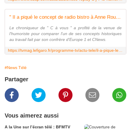
" Il a piqué le concept de radio bistro à Anne Roumanoff " : le tacle de Bertrand Chameroy à Pascal Praud
Le chroniqueur de " C à vous " a profité de la venue de
l'humoriste pour comparer l'un de ses concepts historiques
au travail fait par son confrère d'Europe 1 et CNews.
https://tvmag.lefigaro.fr/programme-tv/actu-tele/il-a-pique-le-concept-de-radio-bistro-a-anne-roumanoff-le-tacle-de-bertrand-chameroy-a-pascal-praud-20240125
#News Télé
Partager
Vous aimerez aussi
A la Une sur l’écran télé : BFMTV