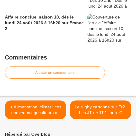
Affaire conclue, saison 10, dès le
lundi 24 août 2026 à 16h20 sur France
2
Commentaires
Ajouter un commentaire
< Alimentation, climat : ces
Le rugby cartonne sur Fr2.
nouveaux agriculteurs au
Les JT de TF1 forts. C
secours de la planète, ce
l'hebdo domine nettement
soir à 21h10 sur M6 dans
Face à Hanouna, le
Zone Interdite
10/02/24 >
Hébergé par Overblog