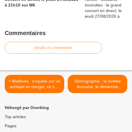
à 21h10 sur M6
Commentaires
Ajouter un commentaire
< Maldives : enquête sur un
Démographie : la bombe
archipel en danger, ce soir
humaine, le dimanche
à 23h10 dans Enquête
28/01/2024 à 21h05 sur
exclusive sur M6
France 5 dans une spéciale
de C dans l’air >
Hébergé par Overblog
Top articles
Pages