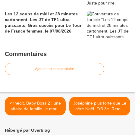
Les 12 coups de midi et 28 minutes
cartonnent. Les JT de TF1 ultra
puissants. Gros succès pour Le Tour
de France femmes, le 07/08/2026
Commentaires
Ajouter un commentaire
< Inédit, Baby Boss 2 : une
Joséphine plus forte que Le
affaire de famille, le mardi
père Noël. Fr3 3e. Retour
26/12/2023 à 21h10 sur
en chute libre pour Lego
TF1
Masters. Fr5, TMC, Arte et
C8 cartonnent, le 25/12/23
Hébergé par Overblog
>