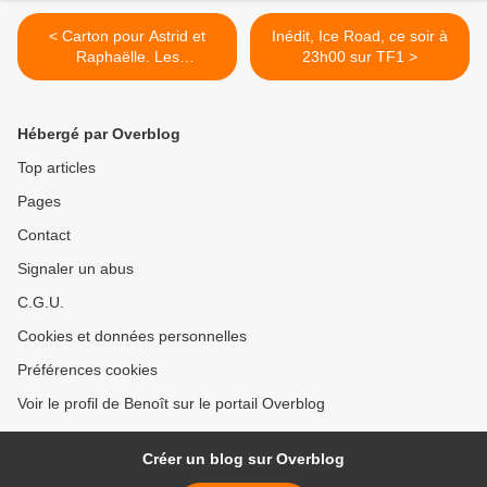
< Carton pour Astrid et
Inédit, Ice Road, ce soir à
Raphaëlle. Les
23h00 sur TF1 >
indestrutibles 2 séduisent
les enfants. Flop pour Le
Cannes Comedy show et le
Hébergé par Overblog
Téléthon. Arte, C8 et W9 en
forme, le 08/12/23
Top articles
Pages
Contact
Signaler un abus
C.G.U.
Cookies et données personnelles
Préférences cookies
Voir le profil de Benoît sur le portail Overblog
Créer un blog sur Overblog