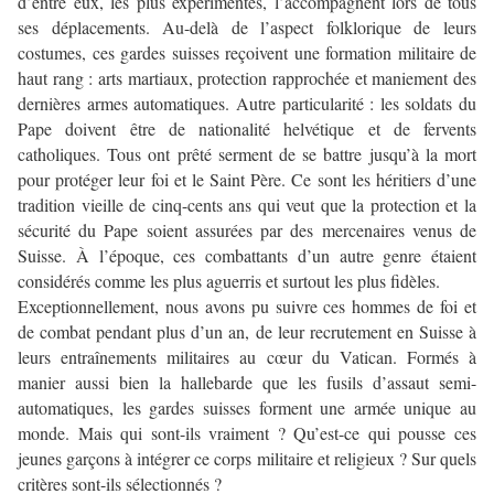
d’entre eux, les plus expérimentés, l’accompagnent lors de tous
ses déplacements. Au-delà de l’aspect folklorique de leurs
costumes, ces gardes suisses reçoivent une formation militaire de
haut rang : arts martiaux, protection rapprochée et maniement des
dernières armes automatiques. Autre particularité : les soldats du
Pape doivent être de nationalité helvétique et de fervents
catholiques. Tous ont prêté serment de se battre jusqu’à la mort
pour protéger leur foi et le Saint Père. Ce sont les héritiers d’une
tradition vieille de cinq-cents ans qui veut que la protection et la
sécurité du Pape soient assurées par des mercenaires venus de
Suisse. À l’époque, ces combattants d’un autre genre étaient
considérés comme les plus aguerris et surtout les plus fidèles.
Exceptionnellement, nous avons pu suivre ces hommes de foi et
de combat pendant plus d’un an, de leur recrutement en Suisse à
leurs entraînements militaires au cœur du Vatican. Formés à
manier aussi bien la hallebarde que les fusils d’assaut semi-
automatiques, les gardes suisses forment une armée unique au
monde. Mais qui sont-ils vraiment ? Qu’est-ce qui pousse ces
jeunes garçons à intégrer ce corps militaire et religieux ? Sur quels
critères sont-ils sélectionnés ?