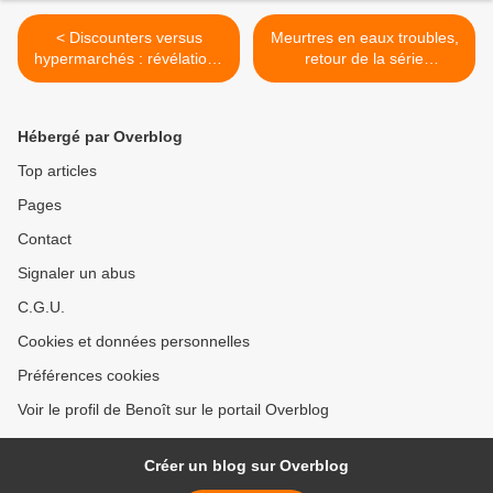
< Discounters versus
Meurtres en eaux troubles,
hypermarchés : révélations
retour de la série
sur la nouvelle bataille des
allemande, ce soir à 21h10
prix, ce soir à 21h10 sur M6
sur France 3 >
dans Capital
Hébergé par Overblog
Top articles
Pages
Contact
Signaler un abus
C.G.U.
Cookies et données personnelles
Préférences cookies
Voir le profil de Benoît sur le portail Overblog
Créer un blog sur Overblog