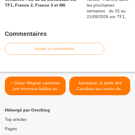
TF1, France 2, France 3 et M6
Commentaires
Ajouter un commentaire
< César Wagner cartonne.
Jamaïque, la perle des
Les inconnus faibles sur
Caraïbes aux mains des
TF1. Fr3 3e. Les enfants
gangs, ce soir à 23h10
choisissent Le monde de
dans Enquête exclusive sur
Dory. TMC 5e, le 05/01/24
M6 >
Hébergé par Overblog
Top articles
Pages