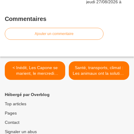
Commentaires
Ajouter un commentaire
< Inédit, Les Capone se
Santé, transports, climat :
marient, le mercredi
Les animaux ont la solution,
01/11/2023 à 21h05 sur W9
le mercredi 01/11/2023 à
21h10 sur France 3 dans
Le monde de Jamy >
Hébergé par Overblog
Top articles
Pages
Contact
Signaler un abus