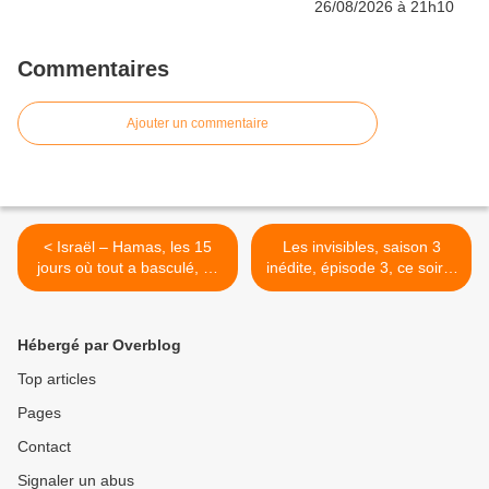
Commentaires
Ajouter un commentaire
< Israël – Hamas, les 15
Les invisibles, saison 3
jours où tout a basculé, ce
inédite, épisode 3, ce soir à
soir à 21h15 sur TMC dans
21h10 sur France 2 >
Les reportages de Martin
Weil
Hébergé par Overblog
Top articles
Pages
Contact
Signaler un abus