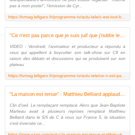
pas à mon poste!", l'émission de Cyr...
https://tvmag.lefigaro.fr/programme-tv/actu-tele/c-est-tout-bonnement-honteux-les-internautes-appellent-a-boycotter-tpmp-apres-le-temoignage-de-l-ancien-codetenu-de-cedric-jubillar-20231022
"Ce n'est pas parce que je suis juif que j'oublie les musulmans" : la mise au point de Cyril Hanouna sur la ligne éditoriale de "TPMP" jugée pro-israélienne
VIDEO - Vendredi, l'animateur et producteur a répondu à
ceux qui appellent à boycotter son talk-show sur C8 en
raison des débats et discussions qui se produisent sur son
plateau.
https://tvmag.lefigaro.fr/programme-tv/actu-tele/ce-n-est-pas-parce-que-je-suis-juif-que-j-oublie-les-musulmans-la-mise-au-point-de-cyril-hanouna-sur-la-ligne-editoriale-de-tpmp-jugee-pro-israelienne-20231021
"La maison est tenue" : Matthieu Belliard applaudi par l'équipe de Franceinfo pour sa première à la tête de la matinale
Clin d'oeil. Le remplaçant remplacé. Alors que Jean-Baptiste
Marteau avait à plusieurs reprises remplacé Matthieu
Belliard dans le 5/5 de C à vous sur France 5, la situation
s'est inversée ce...
https://www.ozap.com/actu/-la-maison-est-tenue-matthieu-belliard-applaudi-par-l-equipe-de-franceinfo-pour-sa-premiere-a-la-tete-de-la-matinale/638737