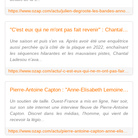
https://www.ozap.com/actu/julien-degroote-les-bandes-annonces-diffusees-sur-tf1-nous-permettent-encore-de-toucher-30-millions-de-personnes-en-10-jours/638566
"C'est eux qui ne m'ont pas fait revenir" : Chantal Ladesou révèle avoir été évincée de "Mask Singer" après une saison sur TF1
Une saison et puis s'en va. Après avoir été une enquêtrice
aussi perchée qu'à côté de la plaque en 2022, enchaînant
les séquences hilarantes et les mauvaises pistes, Chantal
Ladesou n'ava...
https://www.ozap.com/actu/-c-est-eux-qui-ne-m-ont-pas-faire-revenir-chantal-ladesou-revele-avoir-ete-evincee-de-mask-singer-apres-une-saison-sur-tf1/638749
Pierre-Antoine Capton : "Anne-Elisabeth Lemoine a mon soutien total, tant qu'elle en a envie, elle gardera 'C à vous'"
Un soutien de taille. Ouest-France a mis en ligne, hier soir,
sur son site internet une interview fleuve de Pierre-Antoine
Capton. Discret dans les médias, l'homme, qui vient de
recevoir la légio...
https://www.ozap.com/actu/pierre-antoine-capton-anne-elisabeth-lemoine-a-mon-soutien-total-tant-qu-elle-en-a-envie-elle-gardera-c-a-vous/638725