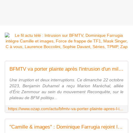
BFMTV va porter plainte après l'intrusion d'un militant écologiste sur le plateau de "BFM politique" pendant l'interview de Marion Maréchal
Une irruption et deux interruptions. Ce dimanche 22 octobre
2023, Benjamin Duhamel a reçu Marion Maréchal, alliée
d'Éric Zemmour au sein du mouvement Reconquête, sur le
plateau de BFM politiqu...
https://www.ozap.com/actu/bfmtv-va-porter-plainte-apres-l-intrusion-d-un-militant-ecologiste-sur-le-plateau-de-bfm-politique/638734
"Camille & images" : Dominique Farrugia rejoint la bande de Camille Combal sur TF1