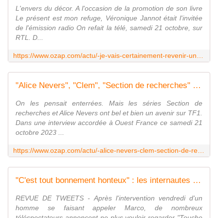
L'envers du décor. A l'occasion de la promotion de son livre
Le présent est mon refuge, Véronique Jannot était l'invitée
de l'émission radio On refait la télé, samedi 21 octobre, sur
RTL. D...
https://www.ozap.com/actu/-je-vais-certainement-revenir-un-personnage-culte-se-livre-sur-son-avenir-dans-la-serie-demain-nous-appartient/638728
"Alice Nevers", "Clem", "Section de recherches" : Mediawan "travaille sur des reboots" des trois séries historiques de TF1
On les pensait enterrées. Mais les séries Section de
recherches et Alice Nevers ont bel et bien un avenir sur TF1.
Dans une interview accordée à Ouest France ce samedi 21
octobre 2023 ...
https://www.ozap.com/actu/-alice-nevers-clem-section-de-recherches-mediawan-travaille-sur-des-reboots-des-trois-series-historiques-de-tf1/638767
"C'est tout bonnement honteux" : les internautes appellent à boycotter "TPMP" après le témoignage de l'ancien codétenu de Cédric Jubillar
REVUE DE TWEETS - Après l'intervention vendredi d'un
homme se faisant appeler Marco, de nombreux
téléspectateurs annoncent ne plus vouloir regarder "Touche