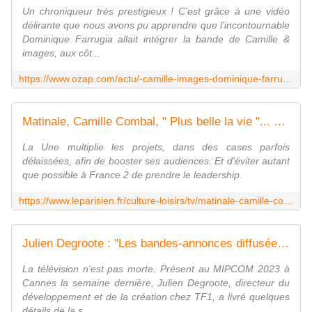
Un chroniqueur très prestigieux ! C'est grâce à une vidéo
délirante que nous avons pu apprendre que l'incontournable
Dominique Farrugia allait intégrer la bande de Camille &
images, aux côt...
https://www.ozap.com/actu/-camille-images-dominique-farrugia-rejoint-la-bande-de-camille-combal-sur-tf1/638710
Matinale, Camille Combal, " Plus belle la vie "... Comment TF 1 veut repartir à l'offensive
La Une multiplie les projets, dans des cases parfois
délaissées, afin de booster ses audiences. Et d'éviter autant
que possible à France 2 de prendre le leadership.
https://www.leparisien.fr/culture-loisirs/tv/matinale-camille-combal-plus-belle-la-vie-comment-tf-1-veut-repartir-a-loffensive-22-10-2023-V27MGLF76ZEPVOUMXVYLESXQFI.php
Julien Degroote : "Les bandes-annonces diffusées sur TF1 nous permettent encore de toucher 30 millions de personnes en 10 jours"
La télévision n'est pas morte. Présent au MIPCOM 2023 à
Cannes la semaine dernière, Julien Degroote, directeur du
développement et de la création chez TF1, a livré quelques
détails de la s...