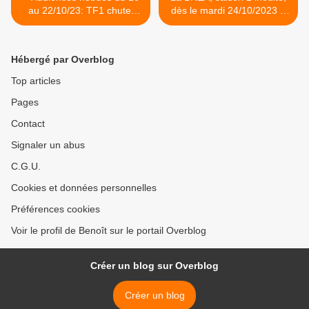
au 22/10/23: TF1 chute.
dès le mardi 24/10/2023 à
Fr2, Fr3, M6, Fr5 et Arte à
23h45 sur TF1 >
des niveaux inférieurs à
leur moyenne de 2022. C8
Hébergé par Overblog
toujours devant TMC.
Top articles
Pages
Contact
Signaler un abus
C.G.U.
Cookies et données personnelles
Préférences cookies
Voir le profil de Benoît sur le portail Overblog
Créer un blog sur Overblog
Créer un blog