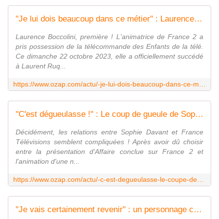
"Je lui dois beaucoup dans ce métier" : Laurence Boccolini rend un hommage appuyé à Laurent Ruquier dans "Les enfants de la télé"
Laurence Boccolini, première ! L'animatrice de France 2 a
pris possession de la télécommande des Enfants de la télé.
Ce dimanche 22 octobre 2023, elle a officiellement succédé
à Laurent Ruq...
https://www.ozap.com/actu/-je-lui-dois-beaucoup-dans-ce-metier-laurence-boccolini-rend-un-hommage-appuye-a-laurent-ruquier-dans-les-enfants-de-la-tele/638740
"C'est dégueulasse !" : Le coup de gueule de Sophie Davant contre France Télévisions
Décidément, les relations entre Sophie Davant et France
Télévisions semblent compliquées ! Après avoir dû choisir
entre la présentation d'Affaire conclue sur France 2 et
l'animation d'une n...
https://www.ozap.com/actu/-c-est-degueulasse-le-coupe-de-gueule-de-sophie-davant-contre-france-televisions/638743
"Je vais certainement revenir" : un personnage culte se livre sur son avenir dans la série "Demain nous appartient"