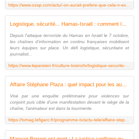
https://www.ozap.com/actu/-on-aurait-prefere-que-cela-n-existe-pas-christophe-delay-bfmtv-reagit-a-l-arrivee-de-bruce-toussaint-a-la-matinale-de-tf1/638599
Logistique, sécurité... Hamas-Israël : comment les chaînes info s'organisent pour couvrir le conflit ?
Depuis l'attaque terroriste du Hamas en Israël le 7 octobre,
les chaînes d'information en continu françaises mobilisent
leurs équipes sur place. Un défi logistique, sécuritaire et
journalisti...
https://www.leparisien.fr/culture-loisirs/tv/logistique-securite-hamas-israel-comment-les-chaines-info-sorganisent-pour-couvrir-le-conflit-19-10-2023-2M56PHF26NBDVGWM7AINTQPMUM.php
Affaire Stéphane Plaza : quel impact pour les audiences et la programmation de M6 ?
Visé par une enquête préliminaire pour violences sur
conjoint puis cible d'une manifestation devant le siège de la
chaîne, l'animateur est dans la tourmente.
https://tvmag.lefigaro.fr/programme-tv/actu-tele/affaire-stephane-plaza-quel-impact-pour-les-audiences-et-la-programmation-de-m6-20231019
Marwan Berreni est mort : La justice confirme que le corps retrouvé est bien celui de l'acteur de "Plus belle la vie"