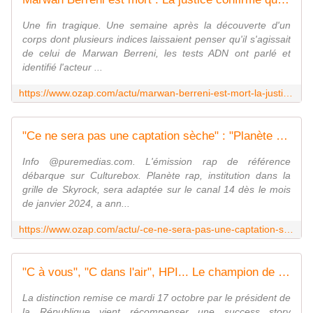
Une fin tragique. Une semaine après la découverte d'un
corps dont plusieurs indices laissaient penser qu'il s'agissait
de celui de Marwan Berreni, les tests ADN ont parlé et
identifié l'acteur ...
https://www.ozap.com/actu/marwan-berreni-est-mort-la-justice-confirme-que-le-corps-retrouve-est-bien-celui-de-l-acteur-de-plus-belle-la-vie/638311
"Ce ne sera pas une captation sèche" : "Planète rap", l'émission culte de Fred Musa sur Skyrock, débarque sur Culturebox dès janvier 2024
Info @puremedias.com. L'émission rap de référence
débarque sur Culturebox. Planète rap, institution dans la
grille de Skyrock, sera adaptée sur le canal 14 dès le mois
de janvier 2024, a ann...
https://www.ozap.com/actu/-ce-ne-sera-pas-une-captation-seche-planete-rap-l-emission-culte-de-fred-musa-sur-skyrock-debarque-sur-culturebox-des-janvier-2024/637858
"C à vous", "C dans l'air", HPI... Le champion de la production Pierre-Antoine Capton décoré de la Légion d'honneur
La distinction remise ce mardi 17 octobre par le président de
la République vient récompenser une success story