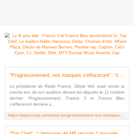
"Progressivement, nos marques s'effaceront" : Vers la disparition de France 3 et France Bleu au profit d'un "maillot" unique
La présidente de Radio France, Sibyle Veil, avait vendu la
mèche lors de son audition devant les députés le 11 octobre
dernier. Progressivement, France 3 et France Bleu
s'effaceront derrière u...
https://www.ozap.com/actu/-progressivement-nos-marques-s-effaceront-vers-la-disparition-de-france-3-et-france-bleu-au-profit-d-un-maillot-unique/638596
"Top Chef" : L'émission de M6 recrute 2 nouvelles cheffes et s'offre un jury XXL pour sa saison 15