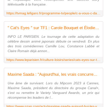
télévisuelle à la française.
https://tvmag.lefigaro.fr/programme-tv/people/c-a-vous-c-dans-l-air-hpi-le-champion-de-la-production-pierre-antoine-capton-decore-de-la-legion-d-honneur-20231019
" Cat's Eyes " sur TF1 : Carole Bouquet et Élodie Fontan rejoignent le casting
INFO LE PARISIEN. Le tournage de cette adaptation du
célèbre dessin animé japonais débute ce vendredi. En plus
des trois comédiennes Camille Lou, Constance Labbé et
Claire Romain déjà annon...
https://www.leparisien.fr/culture-loisirs/series/cats-eyes-sur-tf1-carole-bouquet-et-elodie-fontan-rejoignent-le-casting-19-10-2023-NHVCQW3GRJBIPG4JG6FOTB4BYQ.php
Maxime Saada : "Aujourd'hui, les vrais concurrents de Canal+ sont Amazon et Youtube"
Une âme de survivant. Lors du Mipcom 2023 à Cannes,
Maxime Saada, président du directoire du groupe Canal+,
s'est vu remettre le Variety Vanguard Awards, un prix qui
récompense les leaders de l...
https://www.ozap.com/actu/maxime-saada-aujourd-hui-les-vrais-concurrents-de-canal-sont-amazon-et-youtube/638494