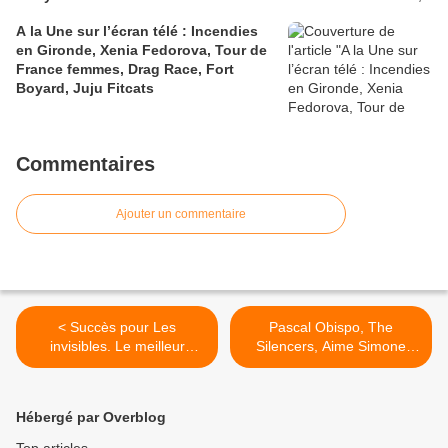
A la Une sur l’écran télé : Incendies
en Gironde, Xenia Fedorova, Tour de
France femmes, Drag Race, Fort
Boyard, Juju Fitcats
Commentaires
Ajouter un commentaire
< Succès pour Les
Pascal Obispo, The
invisibles. Le meilleur
Silencers, Aime Simone
pâtissier et Secrets
dans Taratata 100 % live,
d'histoire en hausse.
ce soir à 22h45 sur France
Catastrophe pour New
2 >
Hébergé par Overblog
Amsterdam. TMC, W9, C8
et 6ter en forme, le