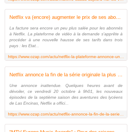
Netflix va (encore) augmenter le prix de ses abonnements en France
La facture sera encore un peu plus salée pour les abonnés
à Netflix. La plateforme de vidéo à la demande s'apprête à
procéder à une nouvelle hausse de ses tarifs dans trois
pays : les Etat...
https://www.ozap.com/actu/netflix-la-plateforme-annonce-une-tres-mauvaise-nouvelle-a-ses-abonnes-francais/638581
Netflix annonce la fin de la série originale la plus longue de son histoire
Une annonce inattendue. Quelques heures avant de
dévoiler, ce vendredi 20 octobre à 9h01, les nouveaux
épisodes de la septième saison des aventures des lycéens
de Las Encinas, Netflix a offici...
https://www.ozap.com/actu/netflix-annonce-la-fin-de-la-serie-originale-la-plus-longue-de-son-histoire/638584