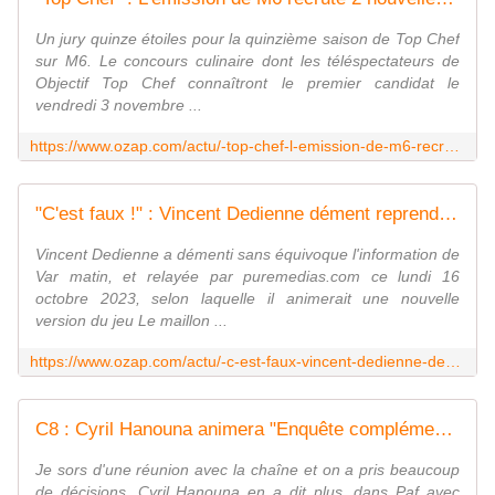
Un jury quinze étoiles pour la quinzième saison de Top Chef
sur M6. Le concours culinaire dont les téléspectateurs de
Objectif Top Chef connaîtront le premier candidat le
vendredi 3 novembre ...
https://www.ozap.com/actu/-top-chef-l-emission-de-m6-recrute-2-nouvelles-cheffes-et-s-offre-un-jury-xxl-pour-sa-saison-15/638557
"C'est faux !" : Vincent Dedienne dément reprendre la présentation du jeu "Le maillon faible" sur M6
Vincent Dedienne a démenti sans équivoque l'information de
Var matin, et relayée par puremedias.com ce lundi 16
octobre 2023, selon laquelle il animerait une nouvelle
version du jeu Le maillon ...
https://www.ozap.com/actu/-c-est-faux-vincent-dedienne-dement-reprendre-la-presentation-du-jeu-le-maillon-faible-sur-m6/638554
C8 : Cyril Hanouna animera "Enquête complémentaire" avec Jacques Cardoze et la nouvelle émission politique avec Pascale de La Tour du Pin
Je sors d'une réunion avec la chaîne et on a pris beaucoup
de décisions. Cyril Hanouna en a dit plus, dans Paf avec