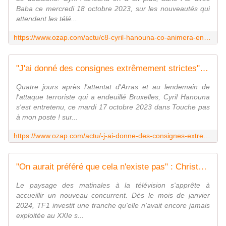
Baba ce mercredi 18 octobre 2023, sur les nouveautés qui
attendent les télé...
https://www.ozap.com/actu/c8-cyril-hanouna-co-animera-enquete-complementaire-de-jacques-cardoze-et-la-nouvelle-emission-politique-avec-pascale-de-la-tour-du-pin/638587
"J'ai donné des consignes extrêmement strictes" : Cyril Hanouna met en garde le public de "TPMP" et le dissuade de s'inspirer du canular de Théo Audace
Quatre jours après l'attentat d'Arras et au lendemain de
l'attaque terroriste qui a endeuillé Bruxelles, Cyril Hanouna
s'est entretenu, ce mardi 17 octobre 2023 dans Touche pas
à mon poste ! sur...
https://www.ozap.com/actu/-j-ai-donne-des-consignes-extremement-strictes-cyril-hanouna-met-en-garde-le-public-de-tpmp-de-s-inspirer-du-canular-de-theo-audace/638539
"On aurait préféré que cela n'existe pas" : Christophe Delay (BFMTV) réagit à l'arrivée de Bruce Toussaint à la matinale de TF1
Le paysage des matinales à la télévision s'apprête à
accueillir un nouveau concurrent. Dès le mois de janvier
2024, TF1 investit une tranche qu'elle n'avait encore jamais
exploitée au XXIe s...