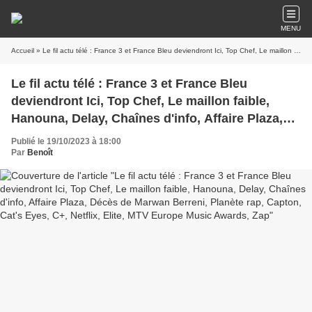
MENU
Accueil
» Le fil actu télé : France 3 et France Bleu deviendront Ici, Top Chef, Le maillon faible, Hanouna, Delay, Chaînes d'info, Affaire Plaza, Décès de Marwan Berreni, Planète rap, Capton, Cat's Eyes, C+, Netflix, Elite, MTV Europe Music Awards, Zap
Le fil actu télé : France 3 et France Bleu
deviendront Ici, Top Chef, Le maillon faible,
Hanouna, Delay, Chaînes d'info, Affaire Plaza,
Décès de Marwan Berreni, Planète rap, Capton,
Publié le 19/10/2023 à 18:00
Cat's Eyes, C+, Netflix, Elite, MTV Europe Music
Par
Benoît
Awards, Zap