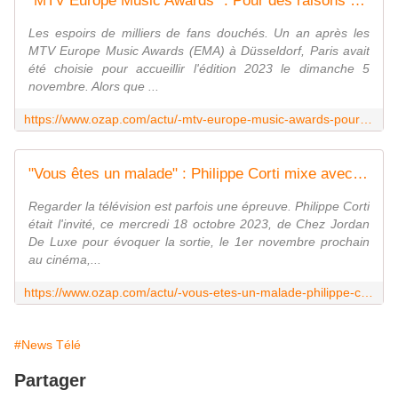
"MTV Europe Music Awards" : Pour des raisons de sécurité, MTV annule en urgence la cérémonie qui devait se tenir le 5 novembre à Paris
Les espoirs de milliers de fans douchés. Un an après les
MTV Europe Music Awards (EMA) à Düsseldorf, Paris avait
été choisie pour accueillir l'édition 2023 le dimanche 5
novembre. Alors que ...
https://www.ozap.com/actu/-mtv-europe-music-awards-pour-des-raisons-de-securite-mtv-annule-en-urgence-la-ceremonie-qui-devait-se-tenir-le-5-novembre-a-paris/638620
"Vous êtes un malade" : Philippe Corti mixe avec son sexe chez Jordan De Luxe, l'animateur de C8 sidéré
Regarder la télévision est parfois une épreuve. Philippe Corti
était l'invité, ce mercredi 18 octobre 2023, de Chez Jordan
De Luxe pour évoquer la sortie, le 1er novembre prochain
au cinéma,...
https://www.ozap.com/actu/-vous-etes-un-malade-philippe-corti-mixe-avec-son-sexe-chez-jordan-de-luxe-l-animateur-de-c8-sidere/638551
#News Télé
Partager