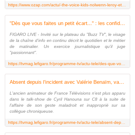
https://www.ozap.com/actu/-the-voice-kids-nolwenn-leroy-et-kendji-girac-quittent-l-emission-tf1-recrute-deux-nouveaux-coachs-pour-la-saison-10/638650
"Dès que vous faites un petit écart..." : les confidences de Jean-Baptiste Marteau sur la matinale de France Info
FIGARO LIVE - Invité sur le plateau du "Buzz TV", le visage
de la chaîne d'info en continu décrit le quotidien et le métier
de matinalier. Un exercice journalistique qu'il juge
"passionnant".
https://tvmag.lefigaro.fr/programme-tv/actu-tele/des-que-vous-faites-un-petit-ecart-les-confidences-de-jean-baptiste-marteau-sur-sa-matinale-de-france-info-20231020
Absent depuis l'incident avec Valérie Benaïm, va-t-on revoir Alex Goude dans "Touche pas à mon poste!" ?
L'ancien animateur de France Télévisions n'est plus apparu
dans le talk-show de Cyril Hanouna sur C8 à la suite de
l'affaire de son geste maladroit et inapproprié sur sa
collègue chroniqueuse.
https://tvmag.lefigaro.fr/programme-tv/actu-tele/absent-depuis-l-incident-avec-valerie-benaim-va-t-on-revoir-alex-goude-dans-touche-pas-a-mon-poste-20231020