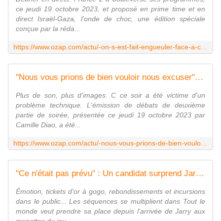
ce jeudi 19 octobre 2023, et proposé en prime time et en
direct Israël-Gaza, l'onde de choc, une édition spéciale
conçue par la réda...
https://www.ozap.com/actu/-on-s-est-fait-engueuler-face-a-caroline-roux-et-julian-bugier-une-invitee-critique-en-direct-le-traitement-du-conflit-israelo-palestinien-par-france-2/638659
"Nous vous prions de bien vouloir nous excuser" : Un problème technique interrompt subitement la diffusion de "C ce soir" sur France 5
Plus de son, plus d'images. C ce soir a été victime d'un
problème technique. L'émission de débats de deuxième
partie de soirée, présentée ce jeudi 19 octobre 2023 par
Camille Diao, a été...
https://www.ozap.com/actu/-nous-vous-prions-de-bien-vouloir-nous-excuser-un-probleme-technique-interrompt-subitement-la-diffusion-de-c-ce-soir-sur-france-5/638635
"Ce n'était pas prévu" : Un candidat surprend Jarry et demande sa compagne en mariage dans "Tout le monde veut prendre sa place"
Émotion, tickets d'or à gogo, rebondissements et incursions
dans le public... Les séquences se multiplient dans Tout le
monde veut prendre sa place depuis l'arrivée de Jarry aux