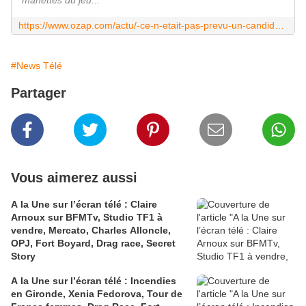
manettes du jeu...
https://www.ozap.com/actu/-ce-n-etait-pas-prevu-un-candidat-surprend-jarry-et-demande-sa-compagne-en-mariage-dans-tout-le-monde-veut-prendre-sa-place/638680
#News Télé
Partager
Vous aimerez aussi
A la Une sur l’écran télé : Claire
Arnoux sur BFMTv, Studio TF1 à
vendre, Mercato, Charles Alloncle,
OPJ, Fort Boyard, Drag race, Secret
Story
A la Une sur l’écran télé : Incendies
en Gironde, Xenia Fedorova, Tour de