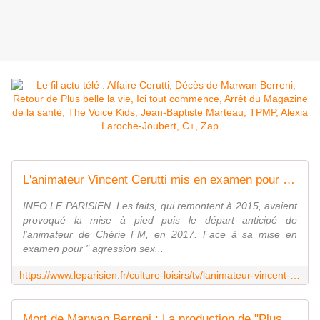
L'animateur Vincent Cerutti mis en examen pour avoir mordu les fesses d'une collaboratrice
INFO LE PARISIEN. Les faits, qui remontent à 2015, avaient
provoqué la mise à pied puis le départ anticipé de
l'animateur de Chérie FM, en 2017. Face à sa mise en
examen pour " agression sex...
https://www.leparisien.fr/culture-loisirs/tv/lanimateur-vincent-cerutti-mis-en-examen-pour-avoir-mordu-les-fesses-dune-collaboratrice-20-10-2023-AWFZP25IQJEMVEAAMCKM7SFKNA.php
Mort de Marwan Berreni : La production de "Plus belle la vie" fait part de sa "profonde tristesse" et rend hommage à l'acteur décédé à 34 ans