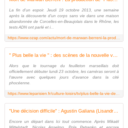
La fin d'un espoir. Jeudi 19 octobre 2013, une semaine
après la découverte d'un corps sans vie dans une maison
abandonnée de Corcelles-en-Beaujolais dans le Rhône, les
tests ADN ont parlé et i...
https://www.ozap.com/actu/mort-de-marwan-berreni-la-production-de-plus-belle-la-vie-fait-part-de-sa-profonde-tristesse-et-rend-hommage-a-l-acteur-decede-a-34-ans/638629
" Plus belle la vie " : des scènes de la nouvelle version tournées dès ce vendredi
Alors que le tournage du feuilleton marseillais doit
officiellement débuter lundi 23 octobre, les caméras seront à
l'œuvre avec quelques jours d'avance dans la cité
phocéenne.
https://www.leparisien.fr/culture-loisirs/tv/plus-belle-la-vie-des-scenes-de-la-nouvelle-version-tournees-des-ce-vendredi-19-10-2023-XZYOD5YESNG5RK5VEZRLBWXTSQ.php
"Une décision difficile" : Agustin Galiana (Lisandro) annonce son départ "définitif" d'"Ici tout commence" sur TF1
Encore un départ dans Ici tout commence. Après Mikaël
Mittelstadt, Nicolas Anselmo, Pola Petrenko et encore