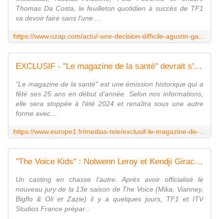
Thomas Da Costa, le feuilleton quotidien à succès de TF1
va devoir faire sans l'une ...
https://www.ozap.com/actu/-une-decision-difficile-agustin-galiana-lisandro-annonce-son-depart-definitif-d-ici-tout-commence-sur-tf1/638692
EXCLUSIF - "Le magazine de la santé" devrait s'arrêter en fin de saison
"Le magazine de la santé" est une émission historique qui a
fêté ses 25 ans en début d'année. Selon nos informations,
elle sera stoppée à l'été 2024 et renaîtra sous une autre
forme avec...
https://www.europe1.fr/medias-tele/exclusif-le-magazine-de-la-sante-devrait-sarreter-en-fin-de-saison-4210104
"The Voice Kids" : Nolwenn Leroy et Kendji Girac quittent l'émission, TF1 recrute deux nouveaux coachs pour la saison 10
Un casting en chasse l'autre. Après avoir officialisé le
nouveau jury de la 13e saison de The Voice (Mika, Vianney,
Bigflo & Oli et Zazie) il y a quelques jours, TF1 et ITV
Studios France prépar...