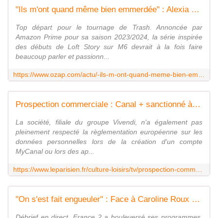
"Ils m'ont quand même bien emmerdée" : Alexia Laroche-Joubert va jouer un rôle surprenant dans "Trash", la série sur "Loft Story" d'Amazon
Top départ pour le tournage de Trash. Annoncée par
Amazon Prime pour sa saison 2023/2024, la série inspirée
des débuts de Loft Story sur M6 devrait à la fois faire
beaucoup parler et passionn...
https://www.ozap.com/actu/-ils-m-ont-quand-meme-bien-emmerdee-alexia-laroche-joubert-va-jouer-un-role-surprenant-dans-trash-la-serie-sur-loft-story-d-amazon/638638
Prospection commerciale : Canal + sanctionné à hauteur de 600 000 euros par la Cnil
La société, filiale du groupe Vivendi, n'a également pas
pleinement respecté la règlementation européenne sur les
données personnelles lors de la création d'un compte
MyCanal ou lors des ap...
https://www.leparisien.fr/culture-loisirs/tv/prospection-commerciale-canal-sanctionne-a-hauteur-de-600-000-euros-par-la-cnil-19-10-2023-V2N637QA2REOJOH5F7LFTPLFYE.php
"On s'est fait engueuler" : Face à Caroline Roux et Julian Bugier, une invitée critique en direct le traitement du conflit israélo-palestinien par France 2
Débrief en direct. France 2 a bouleversé ses programmes,