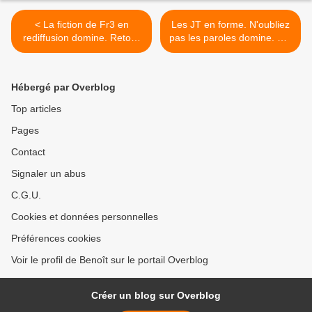
< La fiction de Fr3 en
Les JT en forme. N'oubliez
rediffusion domine. Retour
pas les paroles domine. C à
en chute libre pour Vise le
vous leader des talk. TPMP
coeur. Succès pour
devant Quotidien, le
Kaamelott. Fr2 très faible.
20/10/23 >
Hébergé par Overblog
C8 et TMC cartonnent, le
19/10/23
Top articles
Pages
Contact
Signaler un abus
C.G.U.
Cookies et données personnelles
Préférences cookies
Voir le profil de Benoît sur le portail Overblog
Créer un blog sur Overblog