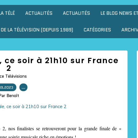
LA TÉLÉ
ACTUALITÉS
ACTUALITÉS
LE BLOG NEWS E
DE LA TÉLÉVISION (DEPUIS 1989)
CATÉGORIES
ARCHI
, ce soir à 21h10 sur France
2
ce Télévisions
09.2023
…
Par Benoît
2, nos finalistes se retrouveront pour la grande finale de «
une soirée musicale riche en émotions !