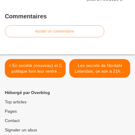
Commentaires
Ajouter un commentaire
< En société (nouveau) et C
Les secrets de Nordahl
politique font leur rentrée
Lelandais, ce soir à 21h05
dès le dimanche
sur RMC Story dans Faites
17/09/2023 à 18h40 sur
entrer l’accusé >
France 5
Hébergé par Overblog
Top articles
Pages
Contact
Signaler un abus