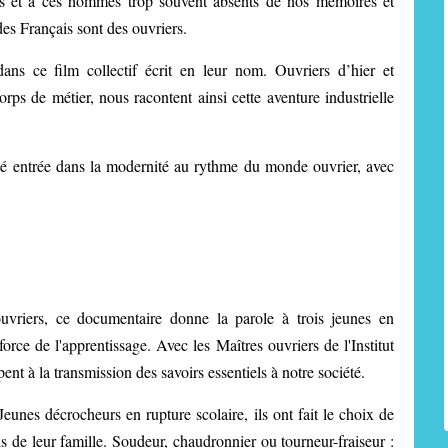
s et à ces hommes trop souvent absents de nos mémoires et
des Français sont des ouvriers.
ans ce film collectif écrit en leur nom. Ouvriers d’hier et
orps de métier, nous racontent ainsi cette aventure industrielle
ciété entrée dans la modernité au rythme du monde ouvrier, avec
ouvriers, ce documentaire donne la parole à trois jeunes en
orce de l'apprentissage. Avec les Maîtres ouvriers de l'Institut
ent à la transmission des savoirs essentiels à notre société.
eunes décrocheurs en rupture scolaire, ils ont fait le choix de
vis de leur famille. Soudeur, chaudronnier ou tourneur-fraiseur :