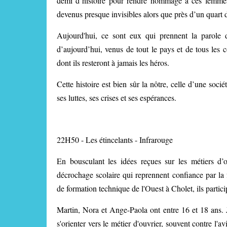
demi d’histoire pour rendre hommage à ces femme
devenus presque invisibles alors que près d’un quart 
Aujourd'hui, ce sont eux qui prennent la parole d
d’aujourd’hui, venus de tout le pays et de tous les c
dont ils resteront à jamais les héros.
Cette histoire est bien sûr la nôtre, celle d’une so
ses luttes, ses crises et ses espérances.
22H50 - Les étincelants - Infrarouge
En bousculant les idées reçues sur les métiers d’
décrochage scolaire qui reprennent confiance par la f
de formation technique de l'Ouest à Cholet, ils particip
Martin, Nora et Ange-Paola ont entre 16 et 18 ans. J
s'orienter vers le métier d'ouvrier, souvent contre l'a