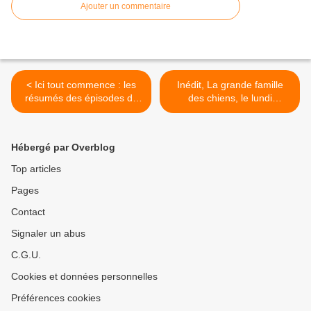
Ajouter un commentaire
< Ici tout commence : les
Inédit, La grande famille
résumés des épisodes du
des chiens, le lundi
11 au 15/09/2023 à 18h35
11/09/2023 à 21h05 sur
sur TF1
France 5 >
Hébergé par Overblog
Top articles
Pages
Contact
Signaler un abus
C.G.U.
Cookies et données personnelles
Préférences cookies