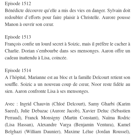
Episode 1512
Bénédicte découvre qu’elle a mis des vies en danger. Sylvain doit
redoubler d’efforts pour faire plaisir à Christelle. Aurore pousse
Manon à ouvrir son cœur.
Episode 1513
François confie un lourd secret à Soizic, mais il préfère le cacher à
Charlie. Dorian s’embourbe dans ses mensonges. Aaron offre un
cadeau inattendu à Lisa, coincée.
Episode 1514
A l’hôpital, Marianne est au bloc et la famille Delcourt retient son
souffle. Soizic a un nouveau coup de cœur, Noor reste fidèle au
sien. Aaron confronte Lisa à ses mensonges.
Avec : Ingrid Chauvin (Chloé Delcourt), Samy Gharbi (Karim
Saeed), Julie Debazac (Aurore Jacob), Xavier Deluc (Sébastien
Perraud), Franck Monsigny (Martin Constant), Naïma Rodric
(Lisa Hassan), Alexandre Varga (Benjamin Ventura), Kamel
Belghazi (William Daunier), Maxime Lélue (Jordan Roussel),