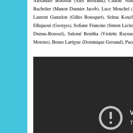
Alexandre Brasseur (Alex Bertrand), Charlie Nu
Bachelier (Manon Daunier Jacob), Luce Mouchel (
Laurent Gamelon (Gilles Bousquet), Selma Kouch
Elhajaoui (Georges), Sofiane Francine (Simon Lecler
Dumas-Roussel), Salomé Benitha (Violette Rayna
Moreno), Bruno Lartigue (Dominique Gersaud), Pac