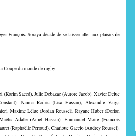
éger François. Soraya décide de se laisser aller aux plaisirs de
e la Coupe du monde de rugby
i (Karim Saeed), Julie Debazac (Aurore Jacob), Xavier Deluc
Constant), Naïma Rodric (Lisa Hassan), Alexandre Varga
ier), Maxime Lélue (Jordan Roussel), Rayane Huber (Dorian
), Maëlis Adalle (Amel Hassan), Emmanuel Moire (Francois
Lauret (Raphaëlle Perraud), Charlotte Gaccio (Audrey Roussel),