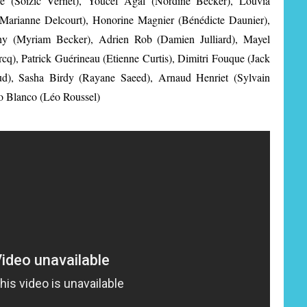
ne (Soizic Vernet), Youcef Agal (Nordine Becker), Louvia
Marianne Delcourt), Honorine Magnier (Bénédicte Daunier),
y (Myriam Becker), Adrien Rob (Damien Julliard), Mayel
cq), Patrick Guérineau (Etienne Curtis), Dimitri Fouque (Jack
ud), Sasha Birdy (Rayane Saeed), Arnaud Henriet (Sylvain
o Blanco (Léo Roussel)