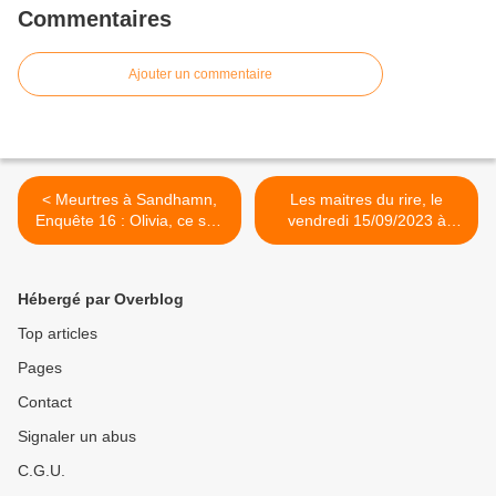
Commentaires
Ajouter un commentaire
< Meurtres à Sandhamn,
Les maitres du rire, le
Enquête 16 : Olivia, ce soir
vendredi 15/09/2023 à
à 20h55 sur Arte
21h10 sur France 3 dans
Archives secrètes >
Hébergé par Overblog
Top articles
Pages
Contact
Signaler un abus
C.G.U.