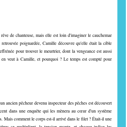
n rêve de chanteuse, mais elle est loin d'imaginer le cauchemar
retrouvée poignardée, Camille découvre qu'elle était la cible
effrénée pour trouver le meurtrier, dont la vengeance est aussi
i en veut à Camille, et pourquoi ? Le temps est compté pour
d'un ancien pêcheur devenu inspecteur des pêches est découvert
lancent dans une enquête qui les mènera au cœur d'un système
 Mais comment le corps est-il arrivé dans le filet ? Était-il une
tères se multiplient, la tension monte, et chaque indice les