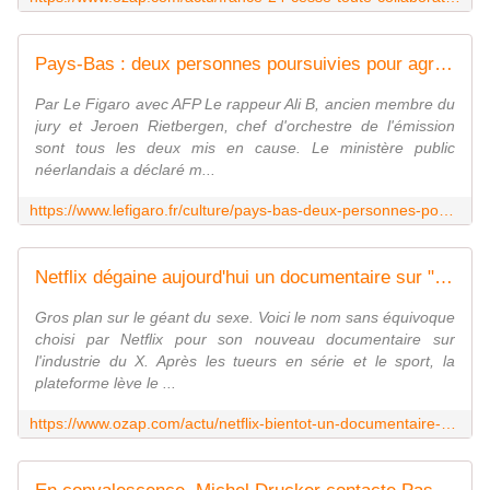
Pays-Bas : deux personnes poursuivies pour agressions sexuelles dans "The Voice"
Par Le Figaro avec AFP Le rappeur Ali B, ancien membre du
jury et Jeroen Rietbergen, chef d'orchestre de l'émission
sont tous les deux mis en cause. Le ministère public
néerlandais a déclaré m...
https://www.lefigaro.fr/culture/pays-bas-deux-personnes-poursuivies-pour-agressions-sexuelles-dans-the-voice-20230314
Netflix dégaine aujourd'hui un documentaire sur "le géant du sexe" Pornhub
Gros plan sur le géant du sexe. Voici le nom sans équivoque
choisi par Netflix pour son nouveau documentaire sur
l'industrie du X. Après les tueurs en série et le sport, la
plateforme lève le ...
https://www.ozap.com/actu/netflix-bientot-un-documentaire-sur-le-geant-du-sexe-pornhub/628160