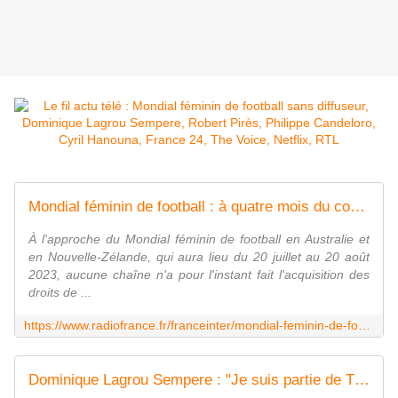
Mondial féminin de football : à quatre mois du coup d'envoi, toujours pas de diffuseur en France
À l'approche du Mondial féminin de football en Australie et
en Nouvelle-Zélande, qui aura lieu du 20 juillet au 20 août
2023, aucune chaîne n'a pour l'instant fait l'acquisition des
droits de ...
https://www.radiofrance.fr/franceinter/mondial-feminin-de-football-a-quatre-mois-du-coup-d-envoi-toujours-pas-de-diffuseur-en-france-8945836
Dominique Lagrou Sempere : "Je suis partie de TF1 car je n'étais plus heureuse"