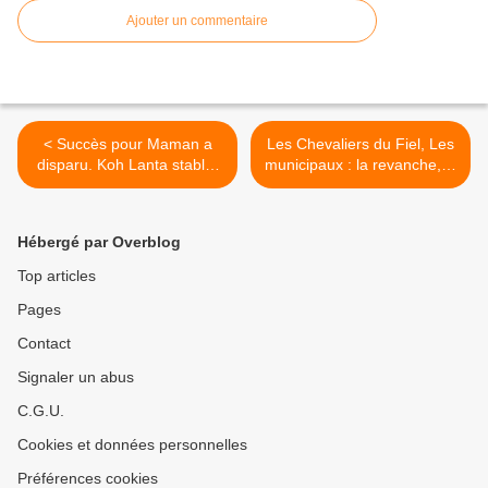
Ajouter un commentaire
< Succès pour Maman a
Les Chevaliers du Fiel, Les
disparu. Koh Lanta stable.
municipaux : la revanche, le
Unis face au séisme faible.
jeudi 16/03/2023 à 21h20
C8 leader TNT, le 14/03/22
sur C8 >
Hébergé par Overblog
Top articles
Pages
Contact
Signaler un abus
C.G.U.
Cookies et données personnelles
Préférences cookies