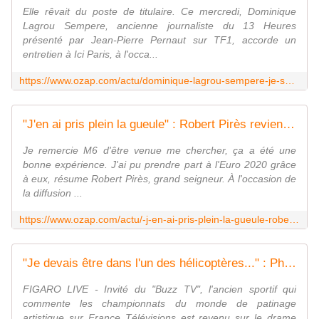
Elle rêvait du poste de titulaire. Ce mercredi, Dominique
Lagrou Sempere, ancienne journaliste du 13 Heures
présenté par Jean-Pierre Pernaut sur TF1, accorde un
entretien à Ici Paris, à l'occa...
https://www.ozap.com/actu/dominique-lagrou-sempere-je-suis-partie-de-tf1-car-je-n-etais-plus-heureuse/629279
"J'en ai pris plein la gueule" : Robert Pirès revient sur son expérience de commentateur de l'Euro sur M6
Je remercie M6 d'être venue me chercher, ça a été une
bonne expérience. J'ai pu prendre part à l'Euro 2020 grâce
à eux, résume Robert Pirès, grand seigneur. À l'occasion de
la diffusion ...
https://www.ozap.com/actu/-j-en-ai-pris-plein-la-gueule-robert-pires-revient-sur-son-experience-de-commentateur-de-l-euro-sur-m6/629186
"Je devais être dans l'un des hélicoptères..." : Philippe Candeloro toujours hanté par le tournage de "Dropped"
FIGARO LIVE - Invité du "Buzz TV", l'ancien sportif qui
commente les championnats du monde de patinage
artistique sur France Télévisions est revenu sur le drame