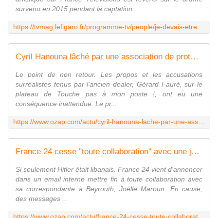
survenu en 2015 pendant la captation
https://tvmag.lefigaro.fr/programme-tv/people/je-devais-etre-dans-l-un-des-helicopteres-philippe-candeloro-toujours-hante-par-le-tournage-de-dropped-20230315
Cyril Hanouna lâché par une association de protection de l'enfance après la polémique sur l'adrénochrome
Le point de non retour. Les propos et les accusations
surréalistes tenus par l'ancien dealer, Gérard Fauré, sur le
plateau de Touche pas à mon poste !, ont eu une
conséquence inattendue. Le pr...
https://www.ozap.com/actu/cyril-hanouna-lache-par-une-association-de-protection-de-l-enfance-apres-la-polemique-sur-l-adrenochrome/629255
France 24 cesse "toute collaboration" avec une journaliste ayant fait l'apologie d'Adolf Hitler sur les réseaux sociaux
Si seulement Hitler était libanais. France 24 vient d'annoncer
dans un email interne mettre fin à toute collaboration avec
sa correspondante à Beyrouth, Joëlle Maroun. En cause,
des messages ...
https://www.ozap.com/actu/france-24-cesse-toute-collaboration-avec-une-journaliste-ayant-fait-l-apologie-d-adolf-hitler/629300