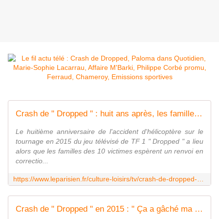
Crash de " Dropped " : huit ans après, les familles réclament toujours justice
Le huitième anniversaire de l'accident d'hélicoptère sur le
tournage en 2015 du jeu télévisé de TF 1 " Dropped " a lieu
alors que les familles des 10 victimes espèrent un renvoi en
correctio...
https://www.leparisien.fr/culture-loisirs/tv/crash-de-dropped-huit-ans-apres-les-familles-reclament-toujours-justice-05-03-2023-Q7VQG57SAZBTRDGKZVURSJM2T4.php
Crash de " Dropped " en 2015 : " Ça a gâché ma vie ", accuse le père du boxeur décédé Alexis Vastine