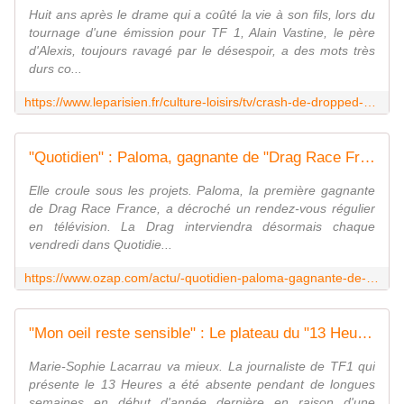
Huit ans après le drame qui a coûté la vie à son fils, lors du
tournage d'une émission pour TF 1, Alain Vastine, le père
d'Alexis, toujours ravagé par le désespoir, a des mots très
durs co...
https://www.leparisien.fr/culture-loisirs/tv/crash-de-dropped-en-2015-ca-a-gache-ma-vie-accuse-le-pere-du-boxeur-decede-alexis-vastine-05-03-2023-YXDRHTKCHVDXRE7VTXSYABVPOA.php
"Quotidien" : Paloma, gagnante de "Drag Race France" , intègre l'émission de TMC chaque vendredi
Elle croule sous les projets. Paloma, la première gagnante
de Drag Race France, a décroché un rendez-vous régulier
en télévision. La Drag interviendra désormais chaque
vendredi dans Quotidie...
https://www.ozap.com/actu/-quotidien-paloma-gagnante-de-drag-race-france-integre-l-emission-de-tmc-chaque-vendredi/628793
"Mon oeil reste sensible" : Le plateau du "13 Heures" de TF1 adapté à Marie-Sophie Lacarrau après sa maladie
Marie-Sophie Lacarrau va mieux. La journaliste de TF1 qui
présente le 13 Heures a été absente pendant de longues
semaines en début d'année dernière en raison d'une