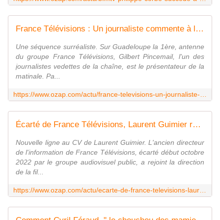
France Télévisions : Un journaliste commente à l'antenne un procès dans lequel il est impliqué
Une séquence surréaliste. Sur Guadeloupe la 1ère, antenne
du groupe France Télévisions, Gilbert Pincemail, l'un des
journalistes vedettes de la chaîne, est le présentateur de la
matinale. Pa...
https://www.ozap.com/actu/france-televisions-un-journaliste-commente-a-l-antenne-un-proces-dans-lequel-il-est-implique/628790
Écarté de France Télévisions, Laurent Guimier rebondit à la direction du pôle média de Rodolphe Saadé
Nouvelle ligne au CV de Laurent Guimier. L'ancien directeur
de l'information de France Télévisions, écarté début octobre
2022 par le groupe audiovisuel public, a rejoint la direction
de la fil...
https://www.ozap.com/actu/ecarte-de-france-televisions-laurent-guimier-rebondit-a-la-direction-du-pole-media-de-rodolphe-saade/628823