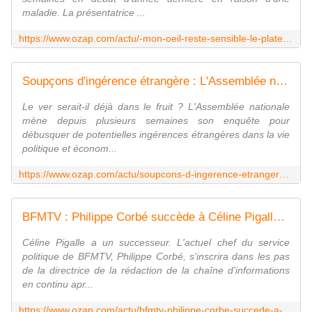
maladie. La présentatrice ...
https://www.ozap.com/actu/-mon-oeil-reste-sensible-le-plateau-du-13-heures-de-tf1-adapte-a-marie-sophie-lacarrau-apres-sa-maladie/628847
Soupçons d'ingérence étrangère : L'Assemblée nationale étend son enquête aux médias après l'affaire M'Barki à BFMTV
Le ver serait-il déjà dans le fruit ? L'Assemblée nationale
mène depuis plusieurs semaines son enquête pour
débusquer de potentielles ingérences étrangères dans la vie
politique et économ...
https://www.ozap.com/actu/soupcons-d-ingerence-etrangere-l-assemblee-nationale-etend-son-enquete-aux-medias-apres-l-affaire-m-barki-a-bfmtv/628853
BFMTV : Philippe Corbé succède à Céline Pigalle comme directeur de la rédaction
Céline Pigalle a un successeur. L'actuel chef du service
politique de BFMTV, Philippe Corbé, s'inscrira dans les pas
de la directrice de la rédaction de la chaîne d'informations
en continu apr...
https://www.ozap.com/actu/bfmtv-philippe-corbe-succede-a-celine-pigalle-a-la-tete-de-la-direction-de-la-redaction/628829