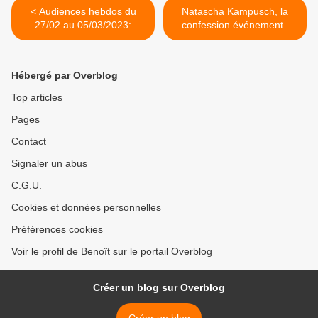
< Audiences hebdos du
Natascha Kampusch, la
27/02 au 05/03/2023:
confession événement :
Meilleure semaine de
retour sur 8 ans en enfer, le
l'année pour TF1. Fr2
mardi 07/03/2023 à 21h25
chute. C8 au top.
sur TMC >
Hébergé par Overblog
Top articles
Pages
Contact
Signaler un abus
C.G.U.
Cookies et données personnelles
Préférences cookies
Voir le profil de Benoît sur le portail Overblog
Créer un blog sur Overblog