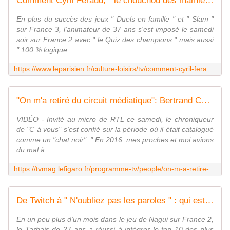
Comment Cyril Féraud, " le chouchou des mamies ", est devenu le prince des audiences
En plus du succès des jeux " Duels en famille " et " Slam "
sur France 3, l'animateur de 37 ans s'est imposé le samedi
soir sur France 2 avec " le Quiz des champions " mais aussi
" 100 % logique ...
https://www.leparisien.fr/culture-loisirs/tv/comment-cyril-feraud-le-chouchou-des-mamies-est-devenu-le-prince-des-audiences-04-03-2023-BLHBH3TLRZAMNKR46YNZB2NBNI.php
"On m'a retiré du circuit médiatique": Bertrand Chameroy évoque sa traversée du désert après "TPMP" et "OFNI"
VIDÉO - Invité au micro de RTL ce samedi, le chroniqueur
de "C à vous" s'est confié sur la période où il était catalogué
comme un "chat noir". " En 2016, mes proches et moi avions
du mal à...
https://tvmag.lefigaro.fr/programme-tv/people/on-m-a-retire-du-circuit-mediatique-bertrand-chameroy-evoque-sa-traversee-du-desert-apres-tpmp-et-ofni-20230304
De Twitch à " N'oubliez pas les paroles " : qui est Louis, alias Hexakil, maestro au record de clochettes
En un peu plus d'un mois dans le jeu de Nagui sur France 2,
le Tarbais de 27 ans a réussi à intégrer le top 10 des plus