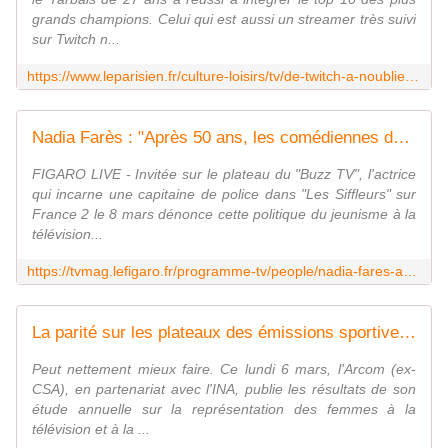
grands champions. Celui qui est aussi un streamer très suivi
sur Twitch n...
https://www.leparisien.fr/culture-loisirs/tv/de-twitch-a-noubliez-pas-les-paroles-qui-est-louis-alias-hexakil-maestro-au-record-de-clochettes-03-03-2023-ASQJH7HHE5E73OFD5RY2T2IRSA.php
Nadia Farès : "Après 50 ans, les comédiennes deviennent invisibles"
FIGARO LIVE - Invitée sur le plateau du "Buzz TV", l'actrice
qui incarne une capitaine de police dans "Les Siffleurs" sur
France 2 le 8 mars dénonce cette politique du jeunisme à la
télévision...
https://tvmag.lefigaro.fr/programme-tv/people/nadia-fares-apres-50-ans-les-comediennes-deviennent-invisibles-20230306
La parité sur les plateaux des émissions sportives, c'est loin d'être gagné
Peut nettement mieux faire. Ce lundi 6 mars, l'Arcom (ex-
CSA), en partenariat avec l'INA, publie les résultats de son
étude annuelle sur la représentation des femmes à la
télévision et à la ...