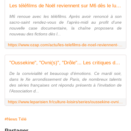
Les téléfilms de Noël reviennent sur M6 dès le lundi 5 décembre
M6 renoue avec les téléfilms. Après avoir renoncé à son
sacro-saint rendez-vous de l'après-midi au profit d'une
nouvelle case documentaire, la chaîne proposera de
nouveau des fictions dès l...
https://www.ozap.com/actu/les-telefilms-de-noel-reviennent-sur-m6-des-le-lundi-5-decembre/623882
"Oussekine", "Ovni(s)", "Drôle"... Les critiques dévoilent leur palmarès des séries françaises
De la convivialité et beaucoup d'émotions. Ce mardi soir,
dans le Xe arrondissement de Paris, de nombreux talents
des séries françaises ont répondu présents à l'invitation de
l'Association d...
https://www.leparisien.fr/culture-loisirs/series/oussekine-ovnis-drole-les-critiques-devoilent-leur-palmares-des-series-francaises-16-11-2022-PGWH4C3NPZDM3EYNJC7J7NISNQ.php
#News Télé
Partager