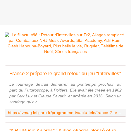
France 2 prépare le grand retour du jeu "Intervilles"
Le tournage devrait démarrer au printemps prochain au
parc du Futuroscope, à Poitiers. Elle avait été créée en 1962
par Guy Lux et Claude Savarit, et arrêtée en 2016. Selon un
sondage qu'av...
https://tvmag.lefigaro.fr/programme-tv/actu-tele/france-2-prepare-le-grand-retour-du-jeu-intervilles-20221116
"NRJ Music Awards" : Nikos Aliagas blessé et remplacé à la dernière minute à la présentation sur TF1