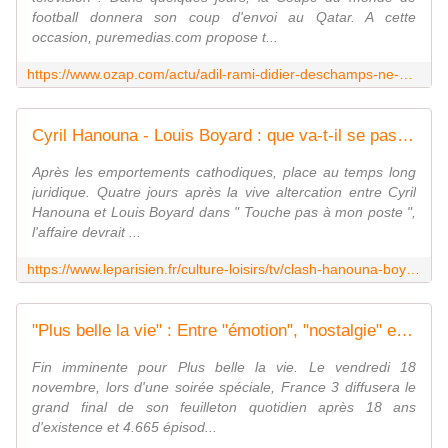
football donnera son coup d'envoi au Qatar. A cette
occasion, puremedias.com propose t...
https://www.ozap.com/actu/adil-rami-didier-deschamps-ne-m-a-pas-pris-parce-que-j-avais-deja-signe-avec-tf1/623840
Cyril Hanouna - Louis Boyard : que va-t-il se passer pour TPMP et C8 ?
Après les emportements cathodiques, place au temps long
juridique. Quatre jours après la vive altercation entre Cyril
Hanouna et Louis Boyard dans " Touche pas à mon poste ",
l'affaire devrait ...
https://www.leparisien.fr/culture-loisirs/tv/clash-hanouna-boyard-que-va-t-il-se-passer-pour-tpmp-et-c8-15-11-2022-LJQAFVH5INCIPKDKGINPZ3C3VM.php
"Plus belle la vie" : Entre "émotion", "nostalgie" et "espoir d'un retour", les fans se préparent à la fin de la série
Fin imminente pour Plus belle la vie. Le vendredi 18
novembre, lors d'une soirée spéciale, France 3 diffusera le
grand final de son feuilleton quotidien après 18 ans
d'existence et 4.665 épisod...