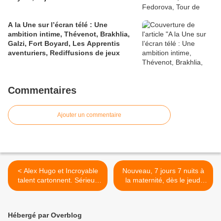
A la Une sur l’écran télé : Une
ambition intime, Thévenot, Brakhlia,
Galzi, Fort Boyard, Les Apprentis
aventuriers, Rediffusions de jeux
Commentaires
Ajouter un commentaire
< Alex Hugo et Incroyable
Nouveau, 7 jours 7 nuits à
talent cartonnent. Sérieux
la maternité, dès le jeudi
revers pour Omar Sy et
17/11/2022 à 21h05 sur
Laurent Ruquier, le
6ter >
15/11/22
Hébergé par Overblog