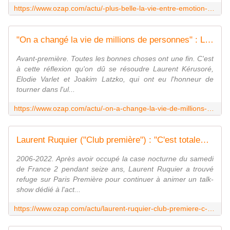
https://www.ozap.com/actu/-plus-belle-la-vie-entre-emotion-nostalgie-et-espoir-d-un-retour-les-fans-se-preparent-a-la-fin-de-la-serie/623582
"On a changé la vie de millions de personnes" : Les images émouvantes du clap final de "Plus belle la vie"
Avant-première. Toutes les bonnes choses ont une fin. C'est
à cette réflexion qu'on dû se résoudre Laurent Kérusoré,
Elodie Varlet et Joakim Latzko, qui ont eu l'honneur de
tourner dans l'ul...
https://www.ozap.com/actu/-on-a-change-la-vie-de-millions-de-personnes-les-images-emouvantes-du-clap-final-de-plus-belle-la-vie/623795
Laurent Ruquier ("Club première") : "C'est totalement idiot de publier les audiences de Paris Première"
2006-2022. Après avoir occupé la case nocturne du samedi
de France 2 pendant seize ans, Laurent Ruquier a trouvé
refuge sur Paris Première pour continuer à animer un talk-
show dédié à l'act...
https://www.ozap.com/actu/laurent-ruquier-club-premiere-c-est-totalement-idiot-de-publier-les-audiences-de-paris-premiere/623816