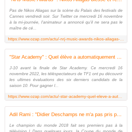
Pas de Nikos Aliagas sur la scène du Palais des festivals de
Cannes vendredi soir. Sur Twitter ce mercredi 16 novembre
à la mi-journée, l'animateur a annoncé qu'il ne sera pas le
maître de cé...
https://www.ozap.com/actu/-nrj-music-awards-nikos-aliagas-blesse-et-remplace-a-la-derniere-minute-a-la-presentation-sur-tf1/623879
"Star Academy" : Quel élève a automatiquement été qualifié pour la finale par les professeurs ?
J-10 avant la finale de Star Academy. Ce mercredi 16
novembre 2022, les téléspectateurs de TF1 ont pu découvrir
les ultimes évaluations des six derniers candidats de la
saison 10. Pour gagner l...
https://www.ozap.com/actu/-star-academy-quel-eleve-a-automatiquement-ete-qualifie-pour-la-finale-par-les-professeurs/623843
Adil Rami : "Didier Deschamps ne m'a pas pris parce que j'avais déjà signé avec TF1"
Le champion du monde 2018 fait ses premiers pas à la
télévision ! Dans quelques jours, la Coupe du monde de