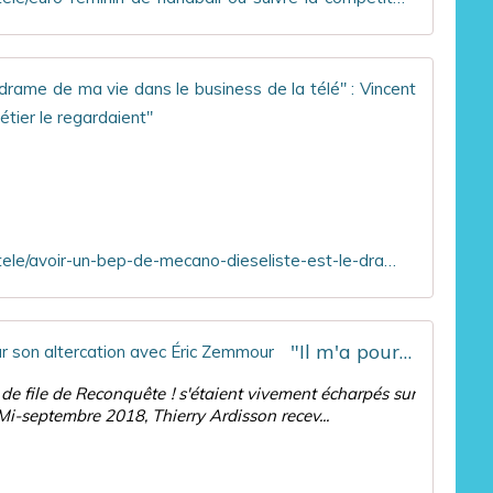
"Avoir
À
l
'
o
c
c
https://tvmag.lefigaro.fr/programme-tv/actu-tele/avoir-un-bep-de-mecano-dieseliste-est-le-drame-de-ma-vie-dans-le-business-de-la-tele-vincent-lagaf-deplore-la-maniere-dont-les-gens-du-metier-le-regardaient-20221104
a
s
i
o
"Il m'a pourri la vie" : Hapsatou Sy revient sur son altercation avec Éric Zemmour
n
d
f de file de Reconquête ! s'étaient vivement écharpés sur
e
Mi-septembre 2018, Thierry Ardisson recev...
s
o
n
r