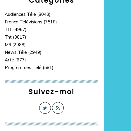
Catégories
Audiences Télé
(8048)
France Télévisions
(7518)
Tf1
(4967)
Tnt
(3817)
M6
(2988)
News Télé
(2949)
Arte
(677)
Programmes Télé
(581)
ur, vigneron, pilote d'avion : les vies cachées de Jac
Suivez-moi