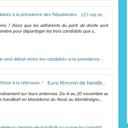
LCI va organiser le seul débat entre les candidats à la présidence des Républicains
ins ? Alors que les adhérents du parti de droite sont
mbre pour départager les trois candidats que s...
https://www.ozap.com/actu/lci-va-organiser-le-seul-debat-entre-les-candidats-a-la-presidence-des-republicains/623396
Euro féminin de handball : où suivre la compétition à la télévision ?
l'événement sur leurs antennes. Du 4 au 20 novembre se
e handball en Macédoine du Nord, au Monténégro...
https://tvmag.lefigaro.fr/programme-tv/actu-tele/euro-feminin-de-handball-ou-suivre-la-competition-a-la-television-20221104