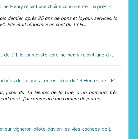
Après son départ de TF1, la journaliste Caroline Henry rejoint une chaîne concurrente
mois dernier, après 25 ans de bons et loyaux services, la
1. Elle était rédactrice en chef du 13 H...
https://www.ozap.com/actu/apres-son-depart-de-tf1-la-journaliste-caroline-henry-rejoint-une-chaine-concurrente/623384
Ingénie
ns, joker du 13 Heures de la Une, a un parcours très
tend pas ! "J'ai commencé ma carrière de journa...
https://www.leparisien.fr/culture-loisirs/tv/ingenieur-vigneron-pilote-davion-les-vies-cachees-de-jacques-legros-joker-du-13-heures-de-tf1-04-11-2022-Z4EOJHMQ75GTNFEYUWFV2MI5V4.php