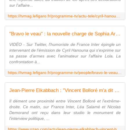
sur l'affaire...
https://tvmag.lefigaro.fr/programme-tv/actu-tele/cyril-hanouna-de-touche-pas-a-mon-poste-compare-a-un-parasite-dans-c-a-vous-20221025
"Bravo le veau" : la nouvelle charge de Sophia Aram contre "Touche pas à mon poste!"
VIDÉO - Sur Twitter, l'humoriste de France Inter épingle un
intervenant de l'émission de Cyril Hanouna qui s'exprime sur
sa passe d'armes avec l'animateur sur l'affaire Lola. La
confrontation à...
https://tvmag.lefigaro.fr/programme-tv/people/bravo-le-veau-la-nouvelle-charge-de-sophia-aram-contre-touche-pas-a-mon-poste-20221026
Jean-Pierre Elkabbach : "Vincent Bolloré m'a dit qu'il ne voulait pas voir Eric Zemmour arriver au pouvoir"
Il dément une proximité entre Vincent Bolloré et l'extrême-
droite. Ce matin, sur France Inter, Léa Salamé et Nicolas
Demorand ont reçu dans leur studio le monument de
l'interview politique, ...
https://www.ozap.com/actu/jean-pierre-elkabbach-vincent-bollore-m-a-dit-qu-il-ne-voulait-pas-voir-eric-zemmour-arriver-au-pouvoir/623036