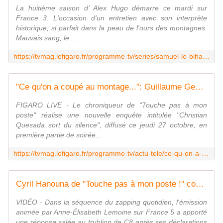
La huitième saison d' Alex Hugo démarre ce mardi sur
France 3. L'occasion d'un entretien avec son interprète
historique, si parfait dans la peau de l'ours des montagnes.
Mauvais sang, le ...
https://tvmag.lefigaro.fr/programme-tv/series/samuel-le-bihan-le-succes-pour-moi-c-est-un-mystere-20221025
"Ce qu'on a coupé au montage...": Guillaume Genton révèle les dessous du documentaire sur Christian Quesada
FIGARO LIVE - Le chroniqueur de "Touche pas à mon
poste" réalise une nouvelle enquête intitulée "Christian
Quesada sort du silence", diffusé ce jeudi 27 octobre, en
première partie de soirée...
https://tvmag.lefigaro.fr/programme-tv/actu-tele/ce-qu-on-a-coupe-au-montage-guillaume-genton-revele-les-dessous-du-documentaire-sur-christian-quesada-20221026
Cyril Hanouna de "Touche pas à mon poste !" comparé à un parasite dans "C à vous"
VIDÉO - Dans la séquence du zapping quotidien, l'émission
animée par Anne-Élisabeth Lemoine sur France 5 a apporté
une réponse salée au trublion de C8 après ses déclarations