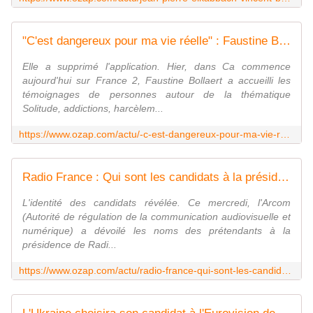
"C'est dangereux pour ma vie réelle" : Faustine Bollaert dézingue TikTok sur France 2
Elle a supprimé l'application. Hier, dans Ca commence
aujourd'hui sur France 2, Faustine Bollaert a accueilli les
témoignages de personnes autour de la thématique
Solitude, addictions, harcèlem...
https://www.ozap.com/actu/-c-est-dangereux-pour-ma-vie-reelle-faustine-bollaert-dezingue-tiktok-sur-france-2/623042
Radio France : Qui sont les candidats à la présidence de la Maison ronde ?
L'identité des candidats révélée. Ce mercredi, l'Arcom
(Autorité de régulation de la communication audiovisuelle et
numérique) a dévoilé les noms des prétendants à la
présidence de Radi...
https://www.ozap.com/actu/radio-france-qui-sont-les-candidats-a-la-presidence-de-la-maison-ronde/623051