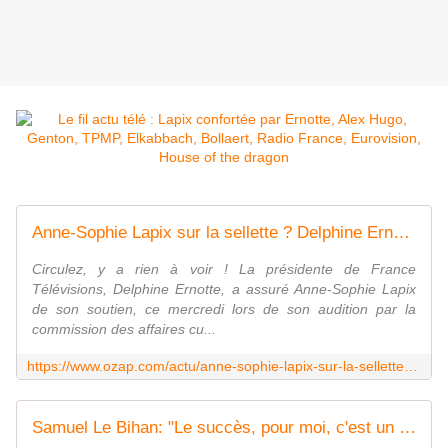
Anne-Sophie Lapix sur la sellette ? Delphine Ernotte défend la présentatrice du "20 Heures" de France 2
Circulez, y a rien à voir ! La présidente de France
Télévisions, Delphine Ernotte, a assuré Anne-Sophie Lapix
de son soutien, ce mercredi lors de son audition par la
commission des affaires cu...
https://www.ozap.com/actu/anne-sophie-lapix-sur-la-sellette-delphine-ernotte-defend-la-presentatrice-du-20-heures-de-france-2/623045
Samuel Le Bihan: "Le succès, pour moi, c'est un mystère"