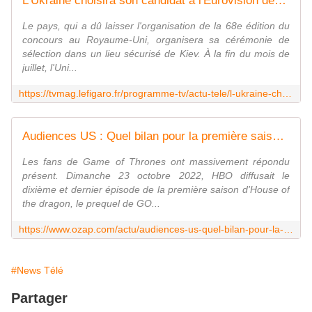
L'Ukraine choisira son candidat à l'Eurovision depuis un abri anti-aérien
Le pays, qui a dû laisser l'organisation de la 68e édition du
concours au Royaume-Uni, organisera sa cérémonie de
sélection dans un lieu sécurisé de Kiev. À la fin du mois de
juillet, l'Uni...
https://tvmag.lefigaro.fr/programme-tv/actu-tele/l-ukraine-choisira-son-candidat-a-l-eurovision-depuis-un-abri-anti-aerien-20221025
Audiences US : Quel bilan pour la première saison d'"House of the dragon", le prequel de "Game of Thrones" ?
Les fans de Game of Thrones ont massivement répondu
présent. Dimanche 23 octobre 2022, HBO diffusait le
dixième et dernier épisode de la première saison d'House of
the dragon, le prequel de GO...
https://www.ozap.com/actu/audiences-us-quel-bilan-pour-la-premiere-saison-d-house-of-the-dragon-le-prequel-de-game-of-thrones/622994
#News Télé
Partager