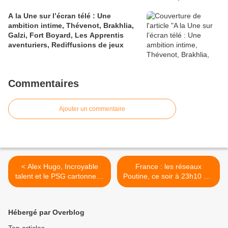
A la Une sur l’écran télé : Une
ambition intime, Thévenot, Brakhlia,
Galzi, Fort Boyard, Les Apprentis
aventuriers, Rediffusions de jeux
Commentaires
Ajouter un commentaire
< Alex Hugo, Incroyable
France : les réseaux
talent et le PSG cartonnent.
Poutine, ce soir à 23h10 sur
Harry Potter très faible. Nos
France 2 dans Complément
terres inconnues au plus
d’enquête >
bas, le 25/10/22
Hébergé par Overblog