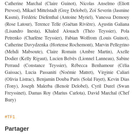
Catherine Marchal (Claire Guinot), Nicolas Anselmo (Eliott
Prevost), Mikael Mittelstadt (Greg Delobel), Zoï Severin (Jasmine
Kasmi), Frédéric Diefenthal (Antoine Myriel), Vanessa Demouy
(Rose Latour), Terence Telle (Gaëtan Rivière), Agustin Galiana
(Lisandro Inesta), Khaled Alouach (Théo Teyssier), Pola
Petrenko (Charlène Teyssier), Fabian Wolfrom (Louis Guinot),
Catherine Davydzenka (Hortense Rochemont), Marvin Pellegrino
(Mehdi Mabsoute), Claire Romain (Ambre Martin), Axelle
Dodier (Kelly Rigaut), Lucien Belvès (Lionnel Lanneau), Sabine
Perraud (Constance Teyssier), Rébecca Benhamour (Célia
Gaissac), Lucia Passaniti (Noémie Matret), Virginie Caliari
(Olivia Listrac), Benjamin Douba Paris (Solal Fayet), Kevin Dias
(Tony), Joseph Malerba (Benoîr Delobel), Cyril Durel (Swan
Freyssinet), Damas Roy (Marius Carlota), David Marchal (Chef
Bury)
#TF1
Partager