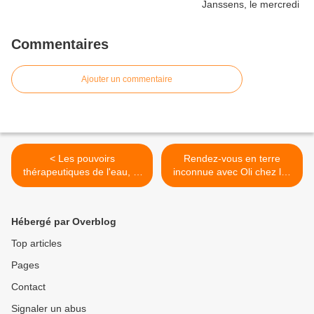
Commentaires
Ajouter un commentaire
< Les pouvoirs
Rendez-vous en terre
thérapeutiques de l'eau, le
inconnue avec Oli chez les
mardi 14/06/2022 à 21h00
Vézo, le mardi 14/06/2022
dans Enquête de santé sur
à 21h10 sur France 2 >
France 5
Hébergé par Overblog
Top articles
Pages
Contact
Signaler un abus