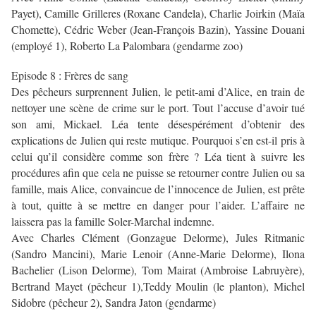
Payet), Camille Grilleres (Roxane Candela), Charlie Joirkin (Maïa
Chomette), Cédric Weber (Jean-François Bazin), Yassine Douani
(employé 1), Roberto La Palombara (gendarme zoo)
Episode 8 : Frères de sang
Des pêcheurs surprennent Julien, le petit-ami d’Alice, en train de
nettoyer une scène de crime sur le port. Tout l’accuse d’avoir tué
son ami, Mickael. Léa tente désespérément d’obtenir des
explications de Julien qui reste mutique. Pourquoi s’en est-il pris à
celui qu’il considère comme son frère ? Léa tient à suivre les
procédures afin que cela ne puisse se retourner contre Julien ou sa
famille, mais Alice, convaincue de l’innocence de Julien, est prête
à tout, quitte à se mettre en danger pour l’aider. L’affaire ne
laissera pas la famille Soler-Marchal indemne.
Avec Charles Clément (Gonzague Delorme), Jules Ritmanic
(Sandro Mancini), Marie Lenoir (Anne-Marie Delorme), Ilona
Bachelier (Lison Delorme), Tom Mairat (Ambroise Labruyère),
Bertrand Mayet (pêcheur 1),Teddy Moulin (le planton), Michel
Sidobre (pêcheur 2), Sandra Jaton (gendarme)