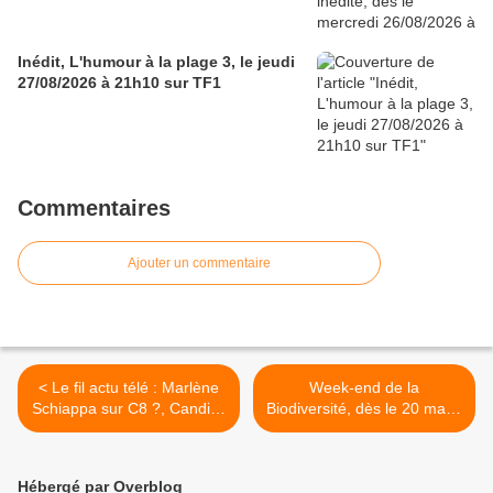
Inédit, L'humour à la plage 3, le jeudi
27/08/2026 à 21h10 sur TF1
Commentaires
Ajouter un commentaire
< Le fil actu télé : Marlène
Week-end de la
Schiappa sur C8 ?, Candice
Biodiversité, dès le 20 mai à
Renoir continue, Les
21h15 sur TMC >
apprentis aventuriers,
Quotidien, TPMP, Le
Hébergé par Overblog
grande librairie, The