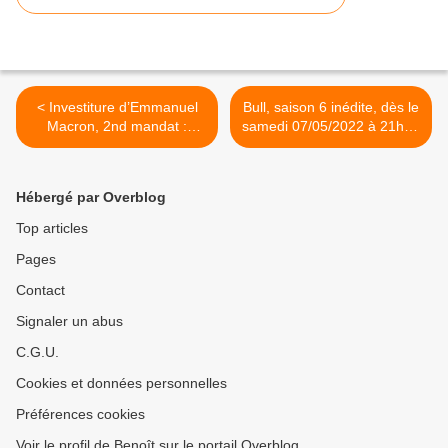
< Investiture d’Emmanuel
Bull, saison 6 inédite, dès le
Macron, 2nd mandat :
samedi 07/05/2022 à 21h10
éditions spéciales sur TF1
sur M6 >
et France 2, ce samedi 7
mai 2022 dès 10h15
Hébergé par Overblog
Top articles
Pages
Contact
Signaler un abus
C.G.U.
Cookies et données personnelles
Préférences cookies
Voir le profil de Benoît sur le portail Overblog