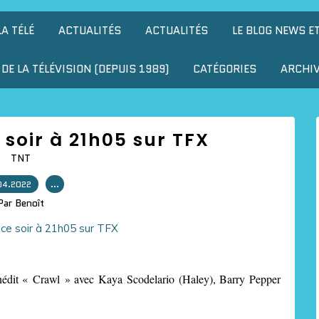
LA TÉLÉ
ACTUALITÉS
ACTUALITÉS
LE BLOG NEWS E
DE LA TÉLÉVISION (DEPUIS 1989)
CATÉGORIES
ARCHI
e soir à 21h05 sur TFX
TNT
04.2022
…
Par Benoît
inédit « Crawl » avec Kaya Scodelario (Haley), Barry Pepper