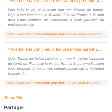
"Plus belle la vie" : Ces rares acteurs présents dans le feuilleton depuis son lancement en 2004
Plus belle la vie, c'est avant tout une histoire de bande.
Depuis son lancement le 30 août 2004 sur France 3, ils sont
près d'une centaine de comédiens à avoir participé au
feuilleton françai...
https://www.ozap.com/actu/-plus-belle-la-vie-ces-rares-acteurs-presents-dans-le-feuilleton-depuis-son-lancement-en-2004/613797
"Plus belle la vie" : Seuls les vrais fans auront 10/10 à ce quiz ?
Quiz. Toutes les belles histoires ont une fin. Après l'annonce
de l'arrêt de Plus belle la vie sur France 3, puremedias.com
vous propose de tester vos connaissances sur le feuilleton
français. A...
https://www.ozap.com/actu/-plus-belle-la-vie-seuls-les-vrais-fans-auront-10-10-a-ce-quiz/613800
#News Télé
Partager