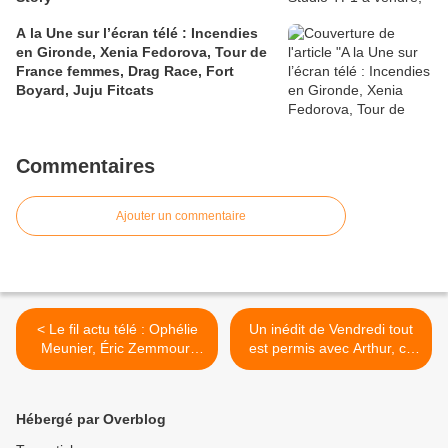
A la Une sur l’écran télé : Incendies
en Gironde, Xenia Fedorova, Tour de
France femmes, Drag Race, Fort
Boyard, Juju Fitcats
Commentaires
Ajouter un commentaire
< Le fil actu télé : Ophélie
Un inédit de Vendredi tout
Meunier, Éric Zemmour,
est permis avec Arthur, ce
Affaire Bourdin, Morandini
soir à 23h30 sur TF1 >
pourrait quitter NRJ12, Léa
Salamé, Laurent Guimier,
Hébergé par Overblog
Mission convaincre, Pékin
Express, Estelle Denis, En