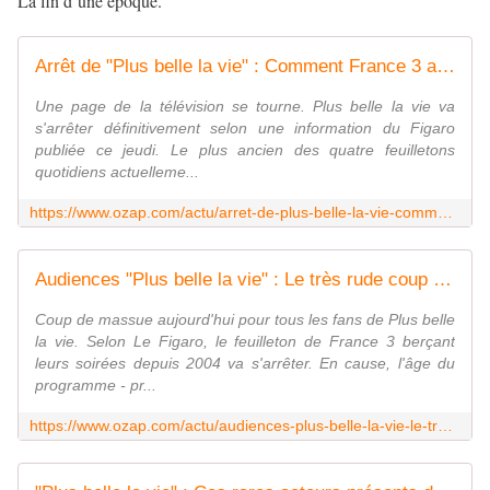
La fin d’une époque.
Arrêt de "Plus belle la vie" : Comment France 3 a gagné son pari en 2004
Une page de la télévision se tourne. Plus belle la vie va
s'arrêter définitivement selon une information du Figaro
publiée ce jeudi. Le plus ancien des quatre feuilletons
quotidiens actuelleme...
https://www.ozap.com/actu/arret-de-plus-belle-la-vie-comment-france-3-a-gagne-son-pari-en-2004/613791
Audiences "Plus belle la vie" : Le très rude coup du confinement
Coup de massue aujourd'hui pour tous les fans de Plus belle
la vie. Selon Le Figaro, le feuilleton de France 3 berçant
leurs soirées depuis 2004 va s'arrêter. En cause, l'âge du
programme - pr...
https://www.ozap.com/actu/audiences-plus-belle-la-vie-le-tres-rude-coup-du-confinement/613794