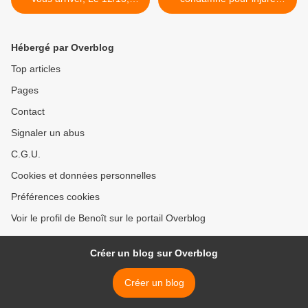
Affaire conclue et N'oubliez
envers des journalistes, Les
pas les paroles. Quotidien
Inconnus, TPMP People,
et TPMP au top, le 10/01/22
Balance ton post, Les
Hébergé par Overblog
Victoires de la musique,
Stromaé au 20h de TF1,
Top articles
Zap, Séries >
Pages
Contact
Signaler un abus
C.G.U.
Cookies et données personnelles
Préférences cookies
Voir le profil de Benoît sur le portail Overblog
Créer un blog sur Overblog
Créer un blog