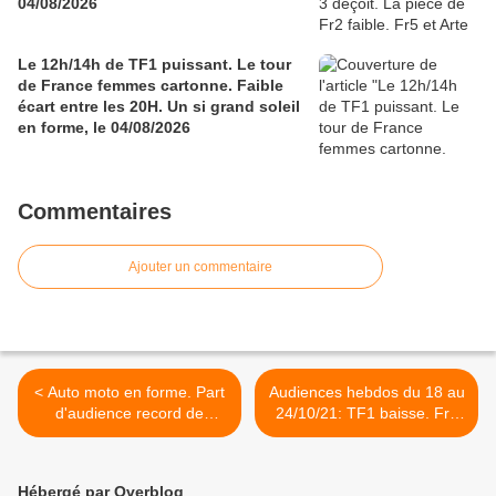
04/08/2026
Le 12h/14h de TF1 puissant. Le tour
de France femmes cartonne. Faible
écart entre les 20H. Un si grand soleil
en forme, le 04/08/2026
Commentaires
Ajouter un commentaire
< Auto moto en forme. Part
Audiences hebdos du 18 au
d'audience record de
24/10/21: TF1 baisse. Fr2
l'année pour Les enfants de
remonte. Scores timides
la télé, le 24/10/21
pour Fr3, Fr5 et Arte. TMC
6e. >
Hébergé par Overblog