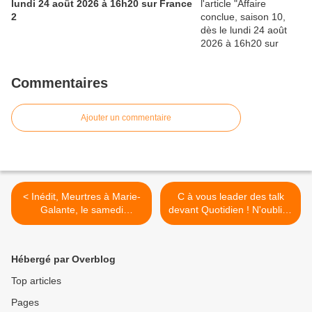
lundi 24 août 2026 à 16h20 sur France
2
Commentaires
Ajouter un commentaire
< Inédit, Meurtres à Marie-
C à vous leader des talk
Galante, le samedi
devant Quotidien ! N'oubliez
06/11/2021 à 21h05 sur
pas les paroles et Un si
France 3
grand soleil au top, le
05/11/21 >
Hébergé par Overblog
Top articles
Pages