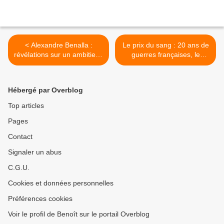
< Alexandre Benalla :
Le prix du sang : 20 ans de
révélations sur un ambitieux
guerres françaises, le
hors norme, le dimanche
dimanche 10/10/2021 à
10/10/2021 à 23h00 sur M6
20h55 sur France 5 dans
dans Enquête exclusive
Le Monde d’en face >
Hébergé par Overblog
Top articles
Pages
Contact
Signaler un abus
C.G.U.
Cookies et données personnelles
Préférences cookies
Voir le profil de Benoît sur le portail Overblog