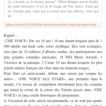
"je n'ai pas vu le temps passer". Nikos Aliagas est le taulier
de cette émission. Il est le fil rouge de The Voice. Celui qui
ne change pas, celui qui a croisé tous les talents, celui qui
se ...
https://www.tf1.fr/tf1/the-voice/videos/the-voice-all-stars-nikos-son-interview-confession-30755596.html
Rappel :
«THE VOICE» fête ses 10 ans ! 10 ans durant lesquels plus de 1
000 talents ont foulé cette scène mythique. Des voix iconiques,
avec plus de 10 millions d’albums vendus, des participations aux
plus grandes comédies musicales, 18 NRJ Music Awards, 3
Victoires de la musique, 1 César. 10 ans durant lesquels les plus
grands artistes français ont vibré dans les fauteuils rouges.
Pour fêter cet anniversaire, débute une saison pas comme les
autres : «THE VOICE ALL STARS», une première dans le
monde. Un niveau de compétition absolument hors du commun
qui réunit la crème de la crème des Talents passés dans «THE
VOICE» et cinq coachs historiques du programme.
A l’occasion de cette saison exceptionnelle, ce ne sont pas quatre
mais cinq coachs qui vont prendre place dans les célèbres