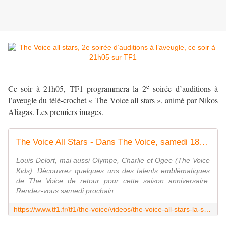
e
Ce soir à 21h05, TF1 programmera la 2
soirée d’auditions à
l’aveugle du télé-crochet « The Voice all stars », animé par Nikos
Aliagas. Les premiers images.
The Voice All Stars - Dans The Voice, samedi 18 septembre 2021... - The Voice | TF1
Louis Delort, mai aussi Olympe, Charlie et Ogee (The Voice
Kids). Découvrez quelques uns des talents emblématiques
de The Voice de retour pour cette saison anniversaire.
Rendez-vous samedi prochain
https://www.tf1.fr/tf1/the-voice/videos/the-voice-all-stars-la-semaine-prochaine-dans-the-voice-47356649.html