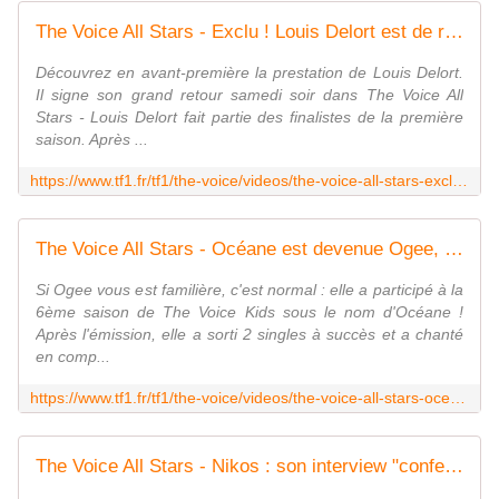
The Voice All Stars - Exclu ! Louis Delort est de retour. Et c'est magnifique ! - The Voice | TF1
Découvrez en avant-première la prestation de Louis Delort.
Il signe son grand retour samedi soir dans The Voice All
Stars - Louis Delort fait partie des finalistes de la première
saison. Après ...
https://www.tf1.fr/tf1/the-voice/videos/the-voice-all-stars-exclu-louis-delort-est-de-retour-et-cest-magnifique-40007390.html
The Voice All Stars - Océane est devenue Ogee, influenceuse aux 1,5 Millions abonnés - The Voice | TF1
Si Ogee vous est familière, c'est normal : elle a participé à la
6ème saison de The Voice Kids sous le nom d'Océane !
Après l'émission, elle a sorti 2 singles à succès et a chanté
en comp...
https://www.tf1.fr/tf1/the-voice/videos/the-voice-all-stars-oceane-est-devenue-ogee-influenceuse-aux-1-5-millions-abonnes-03956278.html
The Voice All Stars - Nikos : son interview "confession" - The Voice | TF1