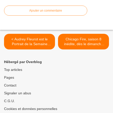
Ajouter un commentaire
< Audrey Fleurot est le
Chicago Fire, saison 8
Portrait de la Semaine
inédite, dès le dimanche
d’Audrey Crespo-Mara,
05/09/2021 à 21h05 sur
dans Sept à huit ce
CStar >
dimanche à 19h30 sur TF1
Hébergé par Overblog
Top articles
Pages
Contact
Signaler un abus
C.G.U.
Cookies et données personnelles