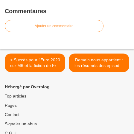
Commentaires
Ajouter un commentaire
< Succès pour l'Euro 2020
Demain nous appartient :
sur M6 et la fiction de Fr3.
les résumés des épisodes
Fort Boyard déçoit. Gros
du 28/06 au 02/07/21 à
flop pour La chanson
19h10 sur TF1 >
challenge sur TF1, le
Hébergé par Overblog
26/06/21
Top articles
Pages
Contact
Signaler un abus
C.G.U.