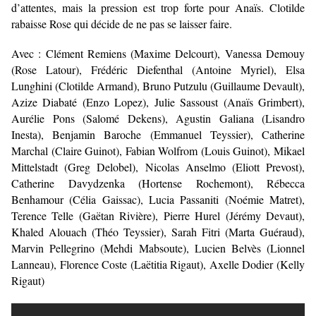
d’attentes, mais la pression est trop forte pour Anaïs. Clotilde
rabaisse Rose qui décide de ne pas se laisser faire.
Avec : Clément Remiens (Maxime Delcourt), Vanessa Demouy
(Rose Latour), Frédéric Diefenthal (Antoine Myriel), Elsa
Lunghini (Clotilde Armand), Bruno Putzulu (Guillaume Devault),
Azize Diabaté (Enzo Lopez), Julie Sassoust (Anaïs Grimbert),
Aurélie Pons (Salomé Dekens), Agustin Galiana (Lisandro
Inesta), Benjamin Baroche (Emmanuel Teyssier), Catherine
Marchal (Claire Guinot), Fabian Wolfrom (Louis Guinot), Mikael
Mittelstadt (Greg Delobel), Nicolas Anselmo (Eliott Prevost),
Catherine Davydzenka (Hortense Rochemont), Rébecca
Benhamour (Célia Gaissac), Lucia Passaniti (Noémie Matret),
Terence Telle (Gaëtan Rivière), Pierre Hurel (Jérémy Devaut),
Khaled Alouach (Théo Teyssier), Sarah Fitri (Marta Guéraud),
Marvin Pellegrino (Mehdi Mabsoute), Lucien Belvès (Lionnel
Lanneau), Florence Coste (Laëtitia Rigaut), Axelle Dodier (Kelly
Rigaut)