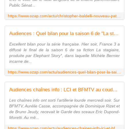
Public Sénat...
https://www.ozap.com/actu/christopher-baldelli-nouveau-patron-de-public-senat-bertrand-delais-reconduit-a-la-tete-de-lcp/603669
Audiences : Quel bilan pour la saison 6 de "La stagiaire" sur France 3 ?
Excellent bilan pour la série française. Hier soir, France 3 a
diffusé le final de la saison 6 de sa fiction La stagiaire,
produite par Elephant Story*, dans laquelle Michèle Bernier
incarne de...
https://www.ozap.com/actu/audiences-quel-bilan-pour-la-saison-6-de-la-stagiaire-sur-france-3/603609
Audiences chaînes info : LCI et BFMTV au coude-à-coude mercredi soir
Les chaînes info ont sorti l'artillerie lourde mercredi soir. Sur
BFMTV, Aurélie Casse, accompagnée de Dominique Rizet et
de Bruno Jeudy, recevait le Garde des sceaux Eric Dupond-
Moretti. Au mê...
https://www.ozap.com/actu/audiences-chaines-info-lci-et-bfmtv-au-coude-a-coude-mercredi-soir/603690