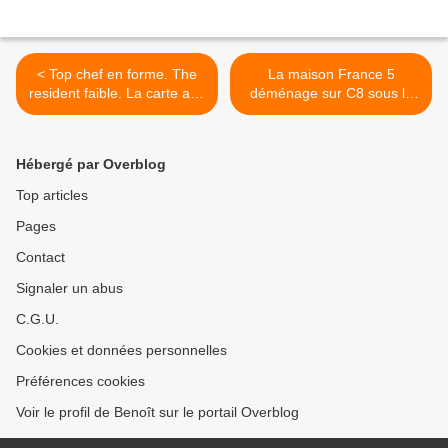
< Top chef en forme. The
La maison France 5
resident faible. La carte aux
déménage sur C8 sous le
trésors en hausse. Arte,
titre M comme maison, à
TFX et 6ter fortes avec du
partir du vendredi 16/04/21
cinéma, le 14/04/21
à 21h15 >
Hébergé par Overblog
Top articles
Pages
Contact
Signaler un abus
C.G.U.
Cookies et données personnelles
Préférences cookies
Voir le profil de Benoît sur le portail Overblog