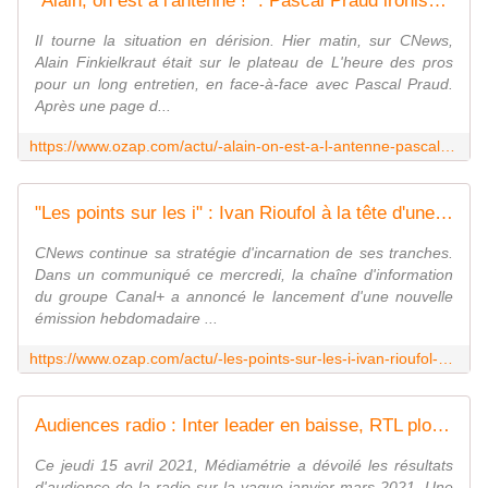
"Alain, on est à l'antenne !" : Pascal Praud ironise sur le début d'interview ratée avec Alain Finkielkraut
Il tourne la situation en dérision. Hier matin, sur CNews,
Alain Finkielkraut était sur le plateau de L'heure des pros
pour un long entretien, en face-à-face avec Pascal Praud.
Après une page d...
https://www.ozap.com/actu/-alain-on-est-a-l-antenne-pascal-praud-ironise-sur-le-debut-d-interview-ratee-avec-alain-finkielkraut/603678
"Les points sur les i" : Ivan Rioufol à la tête d'une émission sur CNews à partir du dimanche 18 avril
CNews continue sa stratégie d'incarnation de ses tranches.
Dans un communiqué ce mercredi, la chaîne d'information
du groupe Canal+ a annoncé le lancement d'une nouvelle
émission hebdomadaire ...
https://www.ozap.com/actu/-les-points-sur-les-i-ivan-rioufol-a-la-tete-d-une-emission-sur-cnews-a-partir-du-dimanche-18-avril/603636
Audiences radio : Inter leader en baisse, RTL plonge, Info bondit, RMC et Europe 1 en baisse
Ce jeudi 15 avril 2021, Médiamétrie a dévoilé les résultats
d'audience de la radio sur la vague janvier-mars 2021. Une