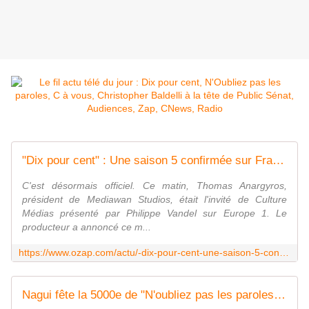
"Dix pour cent" : Une saison 5 confirmée sur France 2
C'est désormais officiel. Ce matin, Thomas Anargyros,
président de Mediawan Studios, était l'invité de Culture
Médias présenté par Philippe Vandel sur Europe 1. Le
producteur a annoncé ce m...
https://www.ozap.com/actu/-dix-pour-cent-une-saison-5-confirmee-sur-france-2/603633
Nagui fête la 5000e de "N'oubliez pas les paroles" : "Jamais je n'aurais pensé durer aussi longtemps"