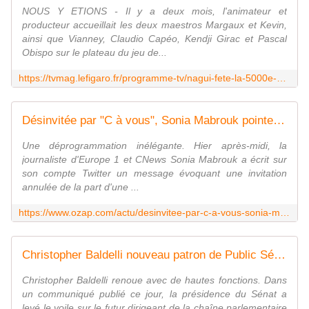
NOUS Y ETIONS - Il y a deux mois, l'animateur et
producteur accueillait les deux maestros Margaux et Kevin,
ainsi que Vianney, Claudio Capéo, Kendji Girac et Pascal
Obispo sur le plateau du jeu de...
https://tvmag.lefigaro.fr/programme-tv/nagui-fete-la-5000e-de-n-oubliez-pas-les-paroles-jamais-je-n-aurais-pense-durer-aussi-longtemps_659a4a2c-9b74-11eb-9e49-b1d6452cf4f9/
Désinvitée par "C à vous", Sonia Mabrouk pointe une "inélégance" et un "irrespect"
Une déprogrammation inélégante. Hier après-midi, la
journaliste d'Europe 1 et CNews Sonia Mabrouk a écrit sur
son compte Twitter un message évoquant une invitation
annulée de la part d'une ...
https://www.ozap.com/actu/desinvitee-par-c-a-vous-sonia-mabrouk-pointe-une-inelegance-et-un-irrespect/603696
Christopher Baldelli nouveau patron de Public Sénat, Bertrand Delais reconduit à la tête de LCP
Christopher Baldelli renoue avec de hautes fonctions. Dans
un communiqué publié ce jour, la présidence du Sénat a
levé le voile sur le futur dirigeant de la chaîne parlementaire