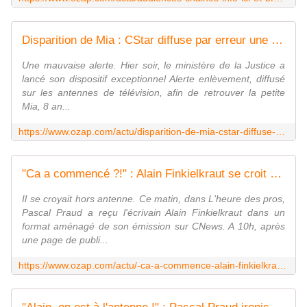
Disparition de Mia : CStar diffuse par erreur une mauvaise "Alerte enlèvement"
Une mauvaise alerte. Hier soir, le ministère de la Justice a
lancé son dispositif exceptionnel Alerte enlèvement, diffusé
sur les antennes de télévision, afin de retrouver la petite
Mia, 8 an...
https://www.ozap.com/actu/disparition-de-mia-cstar-diffuse-par-erreur-une-mauvaise-alerte-enlevement/603654
"Ca a commencé ?!" : Alain Finkielkraut se croit hors antenne face à Pascal Praud sur CNews
Il se croyait hors antenne. Ce matin, dans L'heure des pros,
Pascal Praud a reçu l'écrivain Alain Finkielkraut dans un
format aménagé de son émission sur CNews. A 10h, après
une page de publi...
https://www.ozap.com/actu/-ca-a-commence-alain-finkielkraut-se-croit-hors-antenne-face-a-pascal-praud-sur-cnews/603630