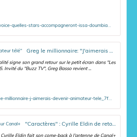
s
a
a
a
t
l
D
r
o
o
i
p
https://www.ozap.com/actu/-show-me-your-voice-quelles-stars-accompagneront-issa-doumbia-dans-la-nouvelle-emission-de-m6/603117
u
c
e
m
e
,
b
d
j
i
u
e
Greg le millionnaire: "J'aimerais devenir animateur télé"
a
d
s
b
o
u
lité signe son grand retour sur le petit écran dans "Les
i
c
i
 Invité du "Buzz TV", Greg Basso revient ...
e
u
s
n
m
u
t
e
n
ô
n
e
t
t
j
https://tvmag.lefigaro.fr/programme-tv/greg-le-millionnaire-j-aimerais-devenir-animateur-tele_7f560bb0-907d-11eb-95f1-41442b4c2057/
à
a
o
l
i
u
a
r
r
t
e
n
"Caractères" : Cyrille Eldin de retour ce soir sur Canal+
ê
J
a
t
e
l
, Cyrille Eldin fait son come-back à l'antenne de Canal+
e
n
i