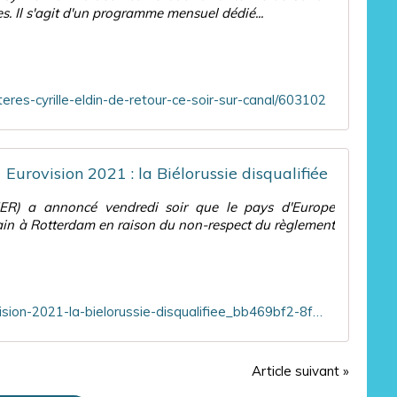
. Il s'agit d'un programme mensuel dédié...
d
e
s
'
s
t
u
u
e
n
i
!
n
s
,
eres-cyrille-eldin-de-retour-ce-soir-sur-canal/603102
o
p
l
u
a
e
v
s
s
e
u
d
Eurovision 2021 : la Biélorussie disqualifiée
a
n
e
u
e
u
UER) a annoncé vendredi soir que le pays d'Europe
d
s
x
hain à Rotterdam en raison du non-respect du règlement
i
a
a
v
l
n
e
o
c
r
p
i
t
e
e
https://tvmag.lefigaro.fr/programme-tv/eurovision-2021-la-bielorussie-disqualifiee_bb469bf2-8f02-11eb-8d22-d0cfcaa3a840/
i
,
n
s
j
n
s
e
e
e
Article suivant »
s
s
m
u
c