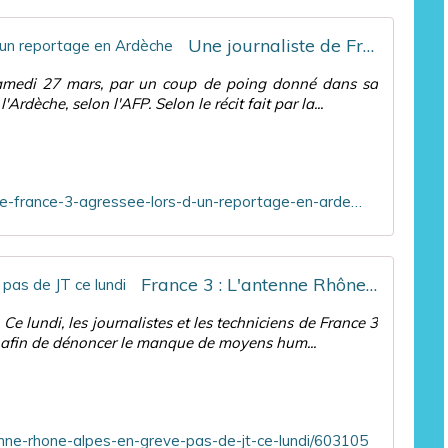
Une journaliste de France 3 agressée lors d'un reportage en Ardèche
 samedi 27 mars, par un coup de poing donné dans sa
rdèche, selon l'AFP. Selon le récit fait par la...
https://www.ozap.com/actu/une-journaliste-de-france-3-agressee-lors-d-un-reportage-en-ardeche/603078
France 3 : L'antenne Rhône-Alpes en grève, pas de JT ce lundi
Ce lundi, les journalistes et les techniciens de France 3
 afin de dénoncer le manque de moyens hum...
nne-rhone-alpes-en-greve-pas-de-jt-ce-lundi/603105