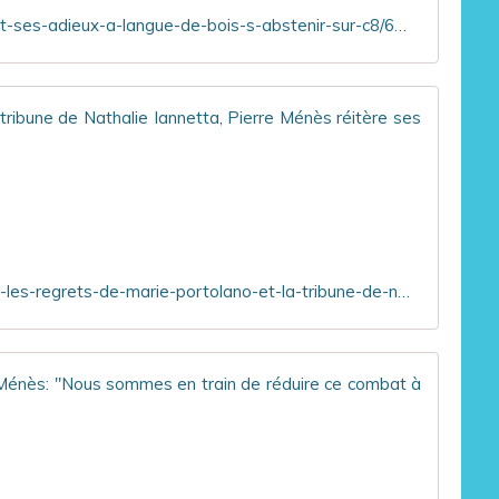
https://www.ozap.com/actu/philippe-labro-fait-ses-adieux-a-langue-de-bois-s-abstenir-sur-c8/603099
Après 
E
n
r
e
b
o
https://tvmag.lefigaro.fr/programme-tv/apres-les-regrets-de-marie-portolano-et-la-tribune-de-nathalie-iannetta-pierre-menes-reitere-ses-sinceres-excuses_b2bcaf20-9075-11eb-95f1-41442b4c2057/
n
d
d
e
Les re
l
a
P
d
a
i
r
f
D
f