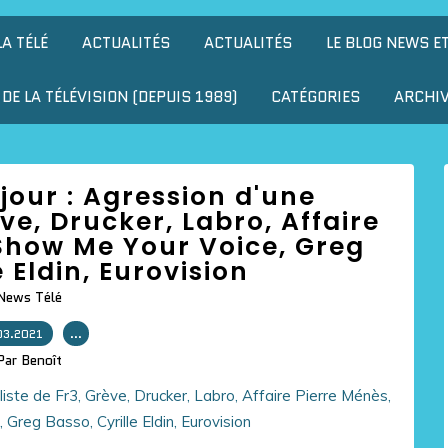
LA TÉLÉ
ACTUALITÉS
ACTUALITÉS
LE BLOG NEWS E
DE LA TÉLÉVISION (DEPUIS 1989)
CATÉGORIES
ARCHI
u jour : Agression d'une
ève, Drucker, Labro, Affaire
Show Me Your Voice, Greg
e Eldin, Eurovision
News Télé
03.2021
…
Par Benoît