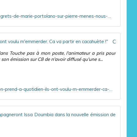
a
u
m
s
https://tvmag.lefigaro.fr/programme-tv/les-regrets-de-marie-portolano-sur-pierre-menes-nous-sommes-en-train-de-reduire-ce-combat-a-un-seul-homme_f81f8b42-8f11-11eb-8d22-d0cfcaa3a840/
i
i
e
o
n
n
M
d
Cyril Hanouna s'en prend à "Quotidien" : "Ils ont voulu m'emmerder. Ca va partir en cacahuète !"
e
e
r
J
dans Touche pas à mon poste, l'animateur a pris pour
c
e
 son émission sur C8 de n'avoir diffusé qu'une s...
e
n
r
e
e
s
a
u
u
i
https://www.ozap.com/actu/cyril-hanouna-s-en-prend-a-quotidien-ils-ont-voulu-m-emmerder-ca-va-partir-en-cacahuete/603072
L
s
a
p
r
a
é
s
"Show 
a
u
l
n
I
i
e
s
s
s