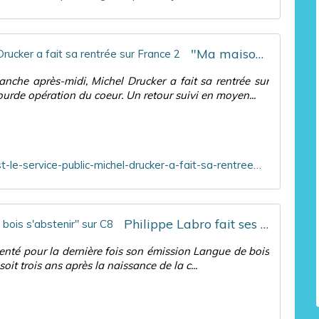
"Ma maison, c'est le service public" : Michel Drucker a fait sa rentrée sur France 2
nche après-midi, Michel Drucker a fait sa rentrée sur
urde opération du coeur. Un retour suivi en moyen...
https://www.ozap.com/actu/-ma-maison-c-est-le-service-public-michel-drucker-a-fait-sa-rentree-sur-france-2/603096
Philippe Labro fait ses adieux à "Langue de bois s'abstenir" sur C8
ésenté pour la dernière fois son émission Langue de bois
oit trois ans après la naissance de la c...