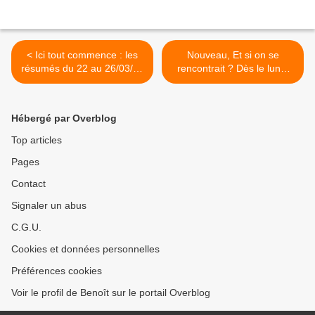
< Ici tout commence : les
Nouveau, Et si on se
résumés du 22 au 26/03/21
rencontrait ? Dès le lundi
à 18h30 sur TF1. 100e
22/03/2021 à 23h10 sur M6
épisode rattrapé ce lundi
>
soir dès 18h
Hébergé par Overblog
Top articles
Pages
Contact
Signaler un abus
C.G.U.
Cookies et données personnelles
Préférences cookies
Voir le profil de Benoît sur le portail Overblog